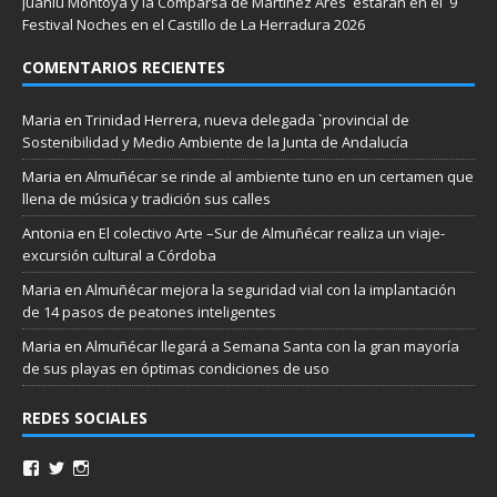
Juanlu Montoya y la Comparsa de Martínez Ares estarán en el 9
Festival Noches en el Castillo de La Herradura 2026
COMENTARIOS RECIENTES
Maria
en
Trinidad Herrera, nueva delegada `provincial de
Sostenibilidad y Medio Ambiente de la Junta de Andalucía
Maria
en
Almuñécar se rinde al ambiente tuno en un certamen que
llena de música y tradición sus calles
Antonia
en
El colectivo Arte –Sur de Almuñécar realiza un viaje-
excursión cultural a Córdoba
Maria
en
Almuñécar mejora la seguridad vial con la implantación
de 14 pasos de peatones inteligentes
Maria
en
Almuñécar llegará a Semana Santa con la gran mayoría
de sus playas en óptimas condiciones de uso
REDES SOCIALES