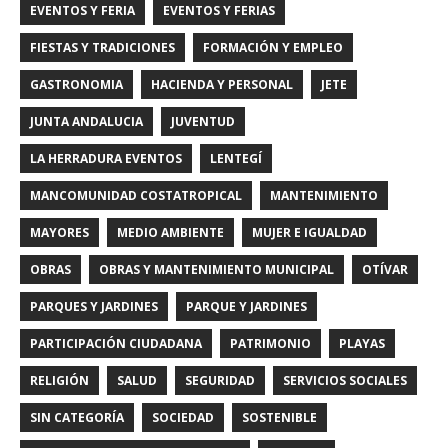
EVENTOS Y FERIA
EVENTOS Y FERIAS
FIESTAS Y TRADICIONES
FORMACIÓN Y EMPLEO
GASTRONOMIA
HACIENDA Y PERSONAL
JETE
JUNTA ANDALUCIA
JUVENTUD
LA HERRADURA EVENTOS
LENTEGÍ
MANCOMUNIDAD COSTATROPICAL
MANTENIMIENTO
MAYORES
MEDIO AMBIENTE
MUJER E IGUALDAD
OBRAS
OBRAS Y MANTENIMIENTO MUNICIPAL
OTÍVAR
PARQUES Y JARDINES
PARQUE Y JARDINES
PARTICIPACIÓN CIUDADANA
PATRIMONIO
PLAYAS
RELIGIÓN
SALUD
SEGURIDAD
SERVICIOS SOCIALES
SIN CATEGORÍA
SOCIEDAD
SOSTENIBLE