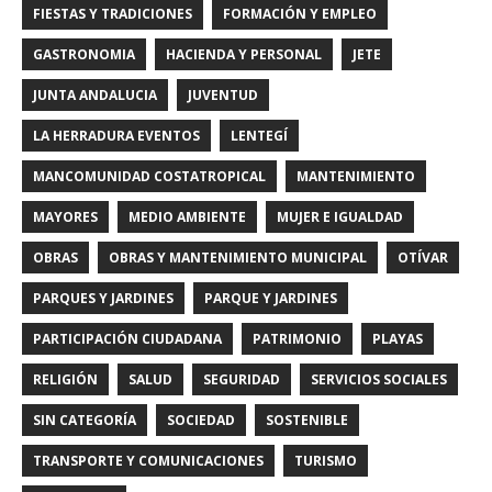
FIESTAS Y TRADICIONES
FORMACIÓN Y EMPLEO
GASTRONOMIA
HACIENDA Y PERSONAL
JETE
JUNTA ANDALUCIA
JUVENTUD
LA HERRADURA EVENTOS
LENTEGÍ
MANCOMUNIDAD COSTATROPICAL
MANTENIMIENTO
MAYORES
MEDIO AMBIENTE
MUJER E IGUALDAD
OBRAS
OBRAS Y MANTENIMIENTO MUNICIPAL
OTÍVAR
PARQUES Y JARDINES
PARQUE Y JARDINES
PARTICIPACIÓN CIUDADANA
PATRIMONIO
PLAYAS
RELIGIÓN
SALUD
SEGURIDAD
SERVICIOS SOCIALES
SIN CATEGORÍA
SOCIEDAD
SOSTENIBLE
TRANSPORTE Y COMUNICACIONES
TURISMO