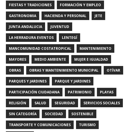
FIESTAS Y TRADICIONES
FORMACIÓN Y EMPLEO
GASTRONOMIA
HACIENDA Y PERSONAL
JETE
JUNTA ANDALUCIA
JUVENTUD
LA HERRADURA EVENTOS
LENTEGÍ
MANCOMUNIDAD COSTATROPICAL
MANTENIMIENTO
MAYORES
MEDIO AMBIENTE
MUJER E IGUALDAD
OBRAS
OBRAS Y MANTENIMIENTO MUNICIPAL
OTÍVAR
PARQUES Y JARDINES
PARQUE Y JARDINES
PARTICIPACIÓN CIUDADANA
PATRIMONIO
PLAYAS
RELIGIÓN
SALUD
SEGURIDAD
SERVICIOS SOCIALES
SIN CATEGORÍA
SOCIEDAD
SOSTENIBLE
TRANSPORTE Y COMUNICACIONES
TURISMO