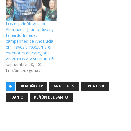
Los espeleólogos de
Almuñécar Juanjo Rivas y
Eduardo Jiménez
campeones de Andalucía
en Travesía Nocturna en
exteriores en categoría
veteranos A y veterano B
septiembre 28, 2025
En «Sin categoría»
ALMUÑÉCAR
ANGELINES.
BPDA CIVIL
JUANJO
PEÑÓN DEL SANTO