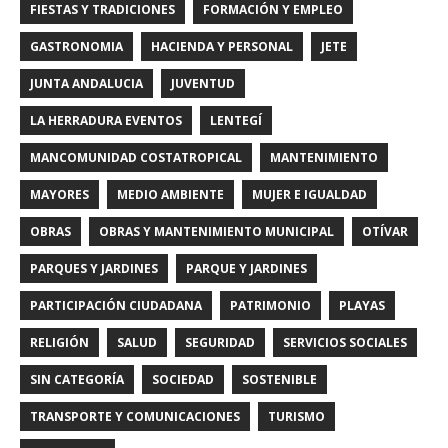
FIESTAS Y TRADICIONES
FORMACIÓN Y EMPLEO
GASTRONOMIA
HACIENDA Y PERSONAL
JETE
JUNTA ANDALUCIA
JUVENTUD
LA HERRADURA EVENTOS
LENTEGÍ
MANCOMUNIDAD COSTATROPICAL
MANTENIMIENTO
MAYORES
MEDIO AMBIENTE
MUJER E IGUALDAD
OBRAS
OBRAS Y MANTENIMIENTO MUNICIPAL
OTÍVAR
PARQUES Y JARDINES
PARQUE Y JARDINES
PARTICIPACIÓN CIUDADANA
PATRIMONIO
PLAYAS
RELIGIÓN
SALUD
SEGURIDAD
SERVICIOS SOCIALES
SIN CATEGORÍA
SOCIEDAD
SOSTENIBLE
TRANSPORTE Y COMUNICACIONES
TURISMO