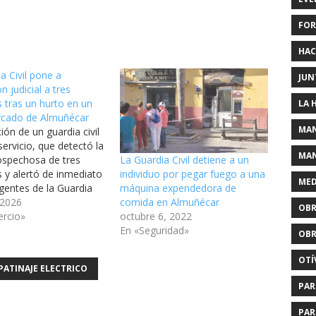
FOR
HAC
a Civil pone a
JUN
n judicial a tres
s tras un hurto en un
LA 
cado de Almuñécar
MAN
ión de un guardia civil
servicio, que detectó la
MAN
ospechosa de tres
La Guardia Civil detiene a un
s y alertó de inmediato
individuo por pegar fuego a una
MED
gentes de la Guardia
máquina expendedora de
Almuñécar, permitió la
 2026
comida en Almuñécar
OBR
ción de un monedero
rcio»
octubre 6, 2022
o a una mujer La
En «Seguridad»
OBR
ivil ha puesto a
ón judicial a tres…
OTÍ
PATINAJE ELECTRICO
PAR
PAR