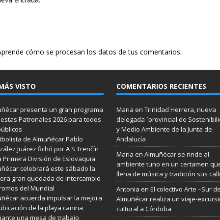
Aprende cómo se procesan los datos de tus comentarios.
MÁS VISTO
COMENTARIOS RECIENTES
ñécar presenta un gran programa
Maria
en
Trinidad Herrera, nueva
iestas Patronales 2026 para todos
delegada `provincial de Sostenibil
públicos
y Medio Ambiente de la Junta de
utbolista de Almuñécar Pablo
Andalucía
ález Juárez fichó por A S Trenčín
Maria
en
Almuñécar se rinde al
a Primera División de Eslovaquia
ambiente tuno en un certamen qu
ñécar celebrará este sábado la
llena de música y tradición sus cal
era gran quedada de intercambio
romos del Mundial
Antonia
en
El colectivo Arte –Sur d
ñécar acuerda impulsar la mejora
Almuñécar realiza un viaje-excurs
ubicación de la playa canina
cultural a Córdoba
ante una mesa de trabajo