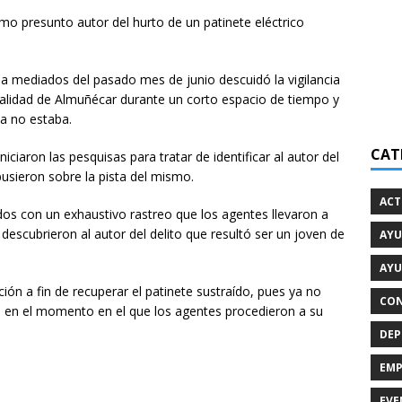
omo presunto autor del hurto de un patinete eléctrico
e a mediados del pasado mes de junio descuidó la vigilancia
localidad de Almuñécar durante un corto espacio de tiempo y
ya no estaba.
CAT
niciaron las pesquisas para tratar de identificar al autor del
 pusieron sobre la pista del mismo.
ACT
os con un exhaustivo rastreo que los agentes llevaron a
descubrieron al autor del delito que resultó ser un joven de
AYU
AYU
ción a fin de recuperar el patinete sustraído, pues ya no
CON
o en el momento en el que los agentes procedieron a su
DEP
EMP
EVE