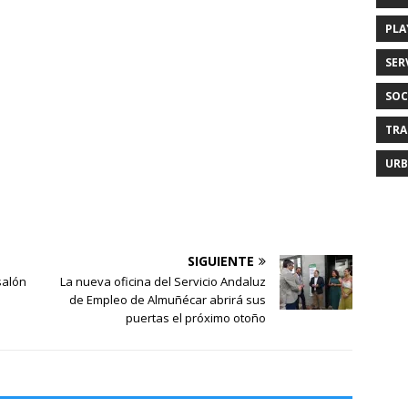
PLA
SER
SOC
TRA
URB
SIGUIENTE
salón
La nueva oficina del Servicio Andaluz
a
de Empleo de Almuñécar abrirá sus
puertas el próximo otoño