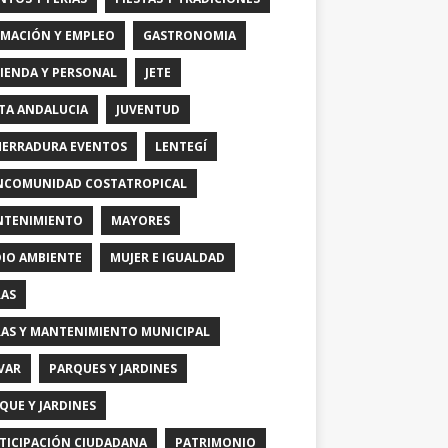
MACIÓN Y EMPLEO
GASTRONOMIA
IENDA Y PERSONAL
JETE
TA ANDALUCIA
JUVENTUD
HERRADURA EVENTOS
LENTEGÍ
COMUNIDAD COSTATROPICAL
TENIMIENTO
MAYORES
IO AMBIENTE
MUJER E IGUALDAD
AS
AS Y MANTENIMIENTO MUNICIPAL
VAR
PARQUES Y JARDINES
QUE Y JARDINES
TICIPACIÓN CIUDADANA
PATRIMONIO