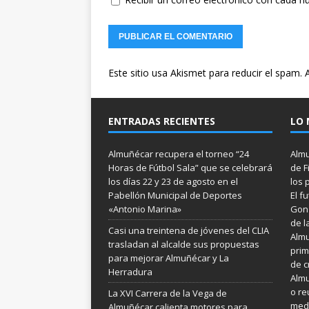
Este sitio usa Akismet para reducir el spam.
ENTRADAS RECIENTES
LO 
Almuñécar recupera el torneo “24
Almu
Horas de Fútbol Sala” que se celebrará
de F
los días 22 y 23 de agosto en el
los 
Pabellón Municipal de Deportes
El f
«Antonio Marina»
Gonz
de l
Casi una treintena de jóvenes del CLIA
Almu
trasladan al alcalde sus propuestas
prim
para mejorar Almuñécar y La
de c
Herradura
Almu
o re
La XVI Carrera de la Vega de
medi
Almuñécar calienta motores para