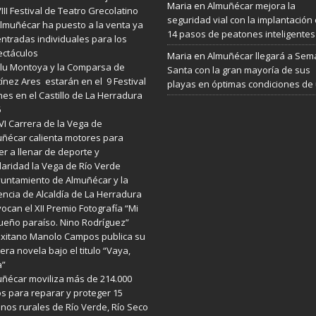
Maria
en
Almuñécar mejora la
VIII Festival de Teatro Grecolatino
seguridad vial con la implantación
lmuñécar ha puesto a la venta ya
14 pasos de peatones inteligentes
entradas individuales para los
ctáculos
Maria
en
Almuñécar llegará a Se
lu Montoya y la Comparsa de
Santa con la gran mayoría de sus
ínez Ares estarán en el 9 Festival
playas en óptimas condiciones de
es en el Castillo de La Herradura
6
VI Carrera de la Vega de
ñécar calienta motores para
er a llenar de deporte y
daridad la Vega de Río Verde
yuntamiento de Almuñécar y la
ncia de Alcaldía de La Herradura
ocan el XII Premio Fotografía “Mi
eño paraíso. Nino Rodríguez”
exitano Manolo Campos publica su
era novela bajo el titulo “Vaya,
a”
ñécar moviliza más de 214.000
s para reparar y proteger 15
nos rurales de Río Verde, Río Seco