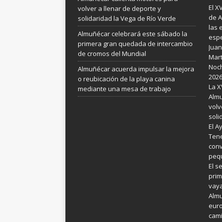
El X
volver a llenar de deporte y
de A
solidaridad la Vega de Río Verde
las 
Almuñécar celebrará este sábado la
espe
primera gran quedada de intercambio
Juan
de cromos del Mundial
Mart
Noch
Almuñécar acuerda impulsar la mejora
202
o reubicación de la playa canina
La X
mediante una mesa de trabajo
Almu
volv
soli
El A
Tene
conv
pequ
El s
prim
vay
Almu
euro
cami