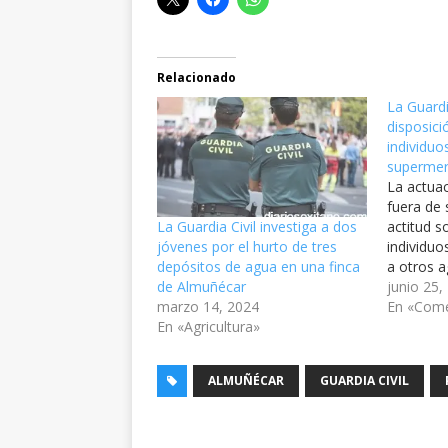
Relacionado
La Guardi
disposició
individuo
supermer
La actuac
fuera de 
actitud s
La Guardia Civil investiga a dos
individuo
jóvenes por el hurto de tres
a otros a
depósitos de agua en una finca
Civil de 
junio 25,
de Almuñécar
recupera
En «Come
marzo 14, 2024
sustraíd
En «Agricultura»
Guardia C
disposici
ALMUÑÉCAR
GUARDIA CIVIL