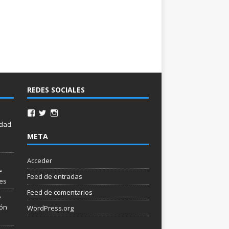
REDES SOCIALES
idad
META
Acceder
e
Feed de entradas
les
Feed de comentarios
e
ión
WordPress.org