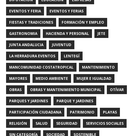
EVENTOS Y FERIA
EVENTOS Y FERIAS
FIESTAS Y TRADICIONES
FORMACIÓN Y EMPLEO
GASTRONOMIA
HACIENDA Y PERSONAL
JETE
JUNTA ANDALUCIA
JUVENTUD
LA HERRADURA EVENTOS
LENTEGÍ
MANCOMUNIDAD COSTATROPICAL
MANTENIMIENTO
MAYORES
MEDIO AMBIENTE
MUJER E IGUALDAD
OBRAS
OBRAS Y MANTENIMIENTO MUNICIPAL
OTÍVAR
PARQUES Y JARDINES
PARQUE Y JARDINES
PARTICIPACIÓN CIUDADANA
PATRIMONIO
PLAYAS
RELIGIÓN
SALUD
SEGURIDAD
SERVICIOS SOCIALES
SIN CATEGORÍA
SOCIEDAD
SOSTENIBLE