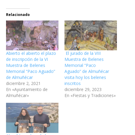
Relacionado
Abierto el abierto el plazo
El jurado de la VIII
de inscripción de la VI
Muestra de Belenes
Muestra de Belenes
Memorial “Paco
Memorial “Paco Aguado”
Aguado” de Almuñécar
de Almuñécar
visita hoy los belenes
diciembre 2, 2021
inscritos
En «Ayuntamiento de
diciembre 29, 2023
Almuñécar»
En «Fiestas y Tradiciones»