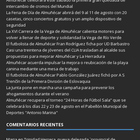
intercambio de cromos del Mundial
La Feria de Día de Almuñécar abrirá del 9 al 11 de agosto con 20
casetas, cinco conciertos gratuitos y un amplio dispositivo de
seguridad
La XVI Carrera de la Vega de Almuñécar calienta motores para
volver a llenar de deporte y solidaridad la Vega de Río Verde
El futbolista de Almuñécar Fran Rodríguez ficha por UD Barbastro
Casi una treintena de jóvenes del CLIA trasladan al alcalde sus
propuestas para mejorar Almuñécar y La Herradura
Almuñécar acuerda impulsar la mejora o reubicación de la playa
canina mediante una mesa de trabajo
El futbolista de Almuñécar Pablo González Juárez fichó por A S
Trenčín de la Primera División de Eslovaquia
La Junta pone en marcha una campaña para prevenir los
ahogamientos durante el verano
Almuñécar recupera el torneo “24 Horas de Fútbol Sala” que se
celebrará los días 22 y 23 de agosto en el Pabellón Municipal de
Deportes "Antonio Marina"
COMENTARIOS RECIENTES
Maria
en
Trinidad Herrera, nueva delegada `provincial de