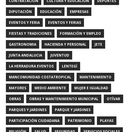
CONTRATACIÓN
CULTURA Y EDUCACIÓN
DEPORTES
DIPUTACIÓN
EDUCACIÓN
EMPRESAS
EVENTOS Y FERIA
EVENTOS Y FERIAS
FIESTAS Y TRADICIONES
FORMACIÓN Y EMPLEO
GASTRONOMIA
HACIENDA Y PERSONAL
JETE
JUNTA ANDALUCIA
JUVENTUD
LA HERRADURA EVENTOS
LENTEGÍ
MANCOMUNIDAD COSTATROPICAL
MANTENIMIENTO
MAYORES
MEDIO AMBIENTE
MUJER E IGUALDAD
OBRAS
OBRAS Y MANTENIMIENTO MUNICIPAL
OTÍVAR
PARQUES Y JARDINES
PARQUE Y JARDINES
PARTICIPACIÓN CIUDADANA
PATRIMONIO
PLAYAS
RELIGIÓN
SALUD
SEGURIDAD
SERVICIOS SOCIALES