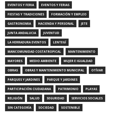
EVENTOS Y FERIA
EVENTOS Y FERIAS
FIESTAS Y TRADICIONES
FORMACIÓN Y EMPLEO
GASTRONOMIA
HACIENDA Y PERSONAL
JETE
JUNTA ANDALUCIA
JUVENTUD
LA HERRADURA EVENTOS
LENTEGÍ
MANCOMUNIDAD COSTATROPICAL
MANTENIMIENTO
MAYORES
MEDIO AMBIENTE
MUJER E IGUALDAD
OBRAS
OBRAS Y MANTENIMIENTO MUNICIPAL
OTÍVAR
PARQUES Y JARDINES
PARQUE Y JARDINES
PARTICIPACIÓN CIUDADANA
PATRIMONIO
PLAYAS
RELIGIÓN
SALUD
SEGURIDAD
SERVICIOS SOCIALES
SIN CATEGORÍA
SOCIEDAD
SOSTENIBLE