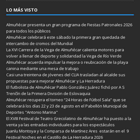
LO MÁS VISTO
Almuñécar presenta un gran programa de Fiestas Patronales 2026
para todos los públicos
Almuñécar celebrará este sábado la primera gran quedada de
intercambio de cromos del Mundial
La XVI Carrera de la Vega de Almuñécar calienta motores para
volver a llenar de deporte y solidaridad la Vega de Río Verde
Almuñécar acuerda impulsar la mejora o reubicación de la playa
canina mediante una mesa de trabajo
Casi una treintena de jóvenes del CLIA trasladan al alcalde sus
propuestas para mejorar Almuñécar y La Herradura
El futbolista de Almuñécar Pablo González Juárez fichó por A S
Trenčín de la Primera División de Eslovaquia
Almuñécar recupera el torneo “24 Horas de Fútbol Sala” que se
celebrará los días 22 y 23 de agosto en el Pabellón Municipal de
Deportes "Antonio Marina"
El XVIII Festival de Teatro Grecolatino de Almuñécar ha puesto a la
venta ya las entradas individuales para los espectáculos
Juanlu Montoya y la Comparsa de Martínez Ares estarán en el 9
Festival Noches en el Castillo de La Herradura 2026