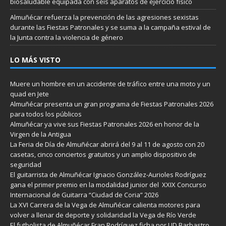
biosaludable equipada con seis aparatos de ejercicio físico
Almuñécar refuerza la prevención de las agresiones sexistas
durante las Fiestas Patronales y se suma a la campaña estival de
la Junta contra la violencia de género
LO MÁS VISTO
Muere un hombre en un accidente de tráfico entre una moto y un
quad en Jete
Almuñécar presenta un gran programa de Fiestas Patronales 2026
para todos los públicos
Almuñécar ya vive sus Fiestas Patronales 2026 en honor de la
Virgen de la Antigua
La Feria de Día de Almuñécar abrirá del 9 al 11 de agosto con 20
casetas, cinco conciertos gratuitos y un amplio dispositivo de
seguridad
El guitarrista de Almuñécar Ignacio González-Aurioles Rodríguez
gana el primer premio en la modalidad junior del XXIX Concurso
Internacional de Guitarra “Ciudad de Coria” 2026
La XVI Carrera de la Vega de Almuñécar calienta motores para
volver a llenar de deporte y solidaridad la Vega de Río Verde
El futbolista de Almuñécar Fran Rodríguez ficha por UD Barbastro