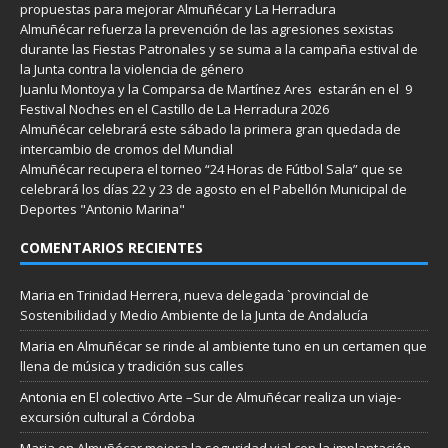
propuestas para mejorar Almuñécar y La Herradura
Almuñécar refuerza la prevención de las agresiones sexistas
durante las Fiestas Patronales y se suma a la campaña estival de
la Junta contra la violencia de género
Juanlu Montoya y la Comparsa de Martínez Ares estarán en el 9
Festival Noches en el Castillo de La Herradura 2026
Almuñécar celebrará este sábado la primera gran quedada de
intercambio de cromos del Mundial
Almuñécar recupera el torneo “24 Horas de Fútbol Sala” que se
celebrará los días 22 y 23 de agosto en el Pabellón Municipal de
Deportes "Antonio Marina"
COMENTARIOS RECIENTES
Maria
en
Trinidad Herrera, nueva delegada `provincial de
Sostenibilidad y Medio Ambiente de la Junta de Andalucía
Maria
en
Almuñécar se rinde al ambiente tuno en un certamen que
llena de música y tradición sus calles
Antonia
en
El colectivo Arte –Sur de Almuñécar realiza un viaje-
excursión cultural a Córdoba
Maria
en
Almuñécar mejora la seguridad vial con la implantación