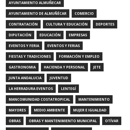
AYUNTAMIENTO ALMUÑECAR
AYUNTAMIENTO DE ALMUÑÉCAR
COMERCIO
CONTRATACIÓN
CULTURA Y EDUCACIÓN
DEPORTES
DIPUTACIÓN
EDUCACIÓN
EMPRESAS
EVENTOS Y FERIA
EVENTOS Y FERIAS
FIESTAS Y TRADICIONES
FORMACIÓN Y EMPLEO
GASTRONOMIA
HACIENDA Y PERSONAL
JETE
JUNTA ANDALUCIA
JUVENTUD
LA HERRADURA EVENTOS
LENTEGÍ
MANCOMUNIDAD COSTATROPICAL
MANTENIMIENTO
MAYORES
MEDIO AMBIENTE
MUJER E IGUALDAD
OBRAS
OBRAS Y MANTENIMIENTO MUNICIPAL
OTÍVAR