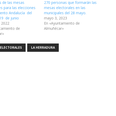
 de las mesas
270 personas que formarán las
es para las elecciones
mesas electorales en las
mento Andalucía del
municipales del 28 mayo.
19 de junio
mayo 3, 2023
 2022
En «Ayuntamiento de
tamiento de
Almuñécar»
ar»
 ELECTORALES
LA HERRADURA