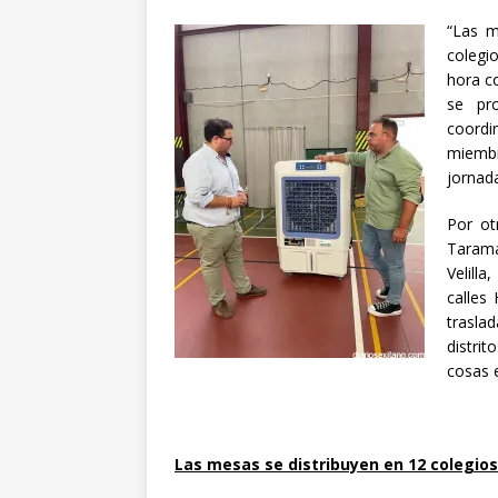
“Las m
colegi
hora c
se pr
coordi
miemb
jornada
Por ot
Tarama
Velilla
calles
trasla
distri
cosas 
Las mesas se distribuyen en 12 colegios