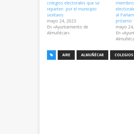
colegios electorales que se
miembros
reparten por el municipio
electoral
sexitano.
al Parla
mayo 24, 2023
próximo 
En «Ayuntamiento de
mayo 24,
Almuñécar»
En «Ayun
Almuñéc
AIRE
ALMUÑÉCAR
COLEGIOS