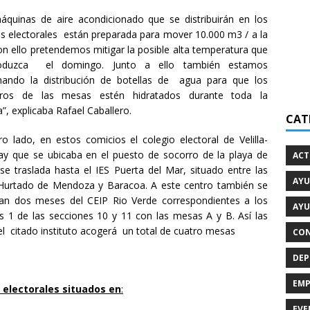
áquinas de aire acondicionado que se distribuirán en los
os electorales están preparada para mover 10.000 m3 / a la
on ello pretendemos mitigar la posible alta temperatura que
oduzca el domingo. Junto a ello también estamos
nando la distribución de botellas de agua para que los
ros de las mesas estén hidratados durante toda la
”, explicaba Rafael Caballero.
CAT
ro lado, en estos comicios el colegio electoral de Velilla-
y que se ubicaba en el puesto de socorro de la playa de
ACT
, se traslada hasta el IES Puerta del Mar, situado entre las
AYU
 Hurtado de Mendoza y Baracoa. A este centro también se
dan dos meses del CEIP Rio Verde correspondientes a los
AYU
tos 1 de las secciones 10 y 11 con las mesas A y B. Así las
el citado instituto acogerá un total de cuatro mesas
CON
DEP
EMP
 electorales situados en
:
EVE