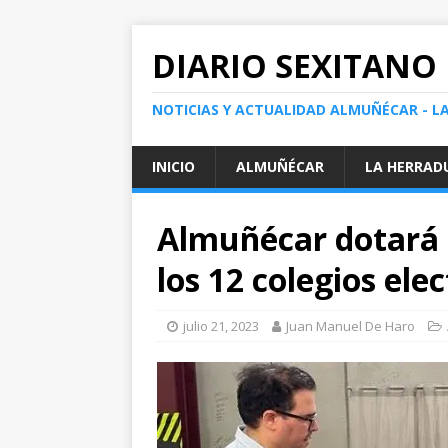
DIARIO SEXITANO
NOTICIAS Y ACTUALIDAD ALMUÑÉCAR - L
INICIO
ALMUÑÉCAR
LA HERRAD
Almuñécar dotará 
los 12 colegios ele
julio 21, 2023
Juan Manuel De Haro