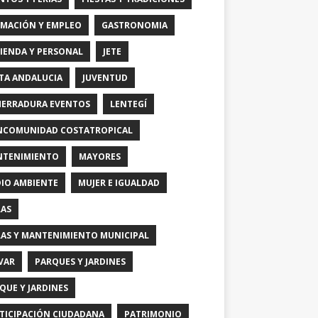
MACIÓN Y EMPLEO
GASTRONOMIA
IENDA Y PERSONAL
JETE
TA ANDALUCIA
JUVENTUD
HERRADURA EVENTOS
LENTEGÍ
COMUNIDAD COSTATROPICAL
TENIMIENTO
MAYORES
IO AMBIENTE
MUJER E IGUALDAD
AS
AS Y MANTENIMIENTO MUNICIPAL
VAR
PARQUES Y JARDINES
QUE Y JARDINES
TICIPACIÓN CIUDADANA
PATRIMONIO