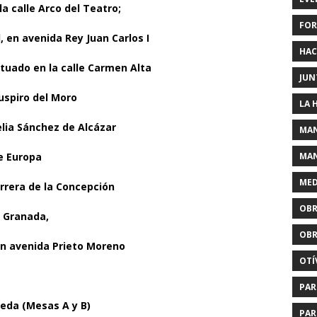
la calle Arco del Teatro;
FOR
, en avenida Rey Juan Carlos I
HAC
ituado en la calle Carmen Alta
JUN
Suspiro del Moro
LA 
elia Sánchez de Alcázar
MAN
MAN
e Europa
MED
rrera de la Concepción
OBR
e Granada,
OBR
en avenida Prieto Moreno
OTÍ
PAR
neda (Mesas A y B)
PAR