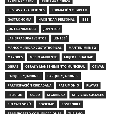
EVENTOS Y FERIA
EVENTOS Y FERIAS
FIESTAS Y TRADICIONES
FORMACIÓN Y EMPLEO
GASTRONOMIA
HACIENDA Y PERSONAL
JETE
JUNTA ANDALUCIA
JUVENTUD
LA HERRADURA EVENTOS
LENTEGÍ
MANCOMUNIDAD COSTATROPICAL
MANTENIMIENTO
MAYORES
MEDIO AMBIENTE
MUJER E IGUALDAD
OBRAS
OBRAS Y MANTENIMIENTO MUNICIPAL
OTÍVAR
PARQUES Y JARDINES
PARQUE Y JARDINES
PARTICIPACIÓN CIUDADANA
PATRIMONIO
PLAYAS
RELIGIÓN
SALUD
SEGURIDAD
SERVICIOS SOCIALES
SIN CATEGORÍA
SOCIEDAD
SOSTENIBLE
TRANSPORTE Y COMUNICACIONES
TURISMO