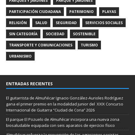
PARQUES Y JARDINES
PARQUE Y JARDINES
PARTICIPACIÓN CIUDADANA
PATRIMONIO
PLAYAS
RELIGIÓN
SALUD
SEGURIDAD
SERVICIOS SOCIALES
SIN CATEGORÍA
SOCIEDAD
SOSTENIBLE
TRANSPORTE Y COMUNICACIONES
TURISMO
URBANISMO
ENTRADAS RECIENTES
El guitarrista de Almuñécar Ignacio González-Aurioles Rodríguez
gana el primer premio en la modalidad junior del XXIX Concurso
Internacional de Guitarra “Ciudad de Coria” 2026
El parque El Pozuelo de Almuñécar incorpora una nueva zona
biosaludable equipada con seis aparatos de ejercicio físico
Almuñécar refuerza la prevención de las agresiones sexistas