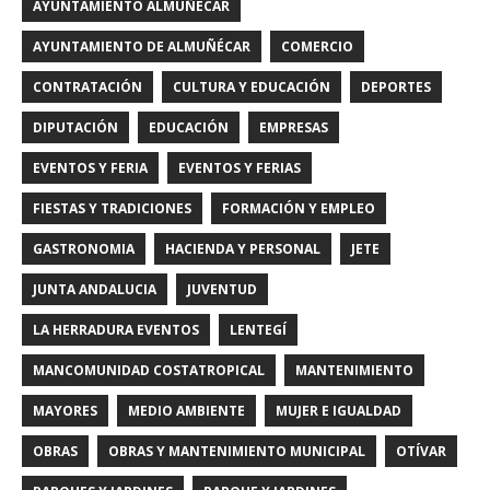
AYUNTAMIENTO ALMUÑECAR
AYUNTAMIENTO DE ALMUÑÉCAR
COMERCIO
CONTRATACIÓN
CULTURA Y EDUCACIÓN
DEPORTES
DIPUTACIÓN
EDUCACIÓN
EMPRESAS
EVENTOS Y FERIA
EVENTOS Y FERIAS
FIESTAS Y TRADICIONES
FORMACIÓN Y EMPLEO
GASTRONOMIA
HACIENDA Y PERSONAL
JETE
JUNTA ANDALUCIA
JUVENTUD
LA HERRADURA EVENTOS
LENTEGÍ
MANCOMUNIDAD COSTATROPICAL
MANTENIMIENTO
MAYORES
MEDIO AMBIENTE
MUJER E IGUALDAD
OBRAS
OBRAS Y MANTENIMIENTO MUNICIPAL
OTÍVAR