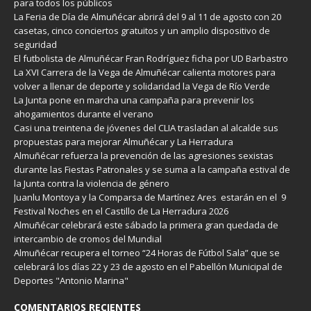
para todos los públicos
La Feria de Día de Almuñécar abrirá del 9 al 11 de agosto con 20
casetas, cinco conciertos gratuitos y un amplio dispositivo de
seguridad
El futbolista de Almuñécar Fran Rodríguez ficha por UD Barbastro
La XVI Carrera de la Vega de Almuñécar calienta motores para
volver a llenar de deporte y solidaridad la Vega de Río Verde
La Junta pone en marcha una campaña para prevenir los
ahogamientos durante el verano
Casi una treintena de jóvenes del CLIA trasladan al alcalde sus
propuestas para mejorar Almuñécar y La Herradura
Almuñécar refuerza la prevención de las agresiones sexistas
durante las Fiestas Patronales y se suma a la campaña estival de
la Junta contra la violencia de género
Juanlu Montoya y la Comparsa de Martínez Ares estarán en el 9
Festival Noches en el Castillo de La Herradura 2026
Almuñécar celebrará este sábado la primera gran quedada de
intercambio de cromos del Mundial
Almuñécar recupera el torneo “24 Horas de Fútbol Sala” que se
celebrará los días 22 y 23 de agosto en el Pabellón Municipal de
Deportes "Antonio Marina"
COMENTARIOS RECIENTES