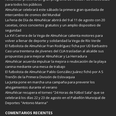
para todos los públicos
Almuñécar celebrará este sábado la primera gran quedada de
intercambio de cromos del Mundial
La Feria de Día de Almuñécar abrirá del 9 al 11 de agosto con 20
casetas, cinco conciertos gratuitos y un amplio dispositivo de
seguridad
La XVI Carrera de la Vega de Almuñécar calienta motores para
volver a llenar de deporte y solidaridad la Vega de Río Verde
El futbolista de Almuñécar Fran Rodríguez ficha por UD Barbastro
Casi una treintena de jóvenes del CLIA trasladan al alcalde sus
propuestas para mejorar Almuñécar y La Herradura
Almuñécar acuerda impulsar la mejora o reubicación de la playa
canina mediante una mesa de trabajo
El futbolista de Almuñécar Pablo González Juárez fichó por A S
Trenčín de la Primera División de Eslovaquia
La Junta pone en marcha una campaña para prevenir los
ahogamientos durante el verano
Almuñécar recupera el torneo “24 Horas de Fútbol Sala” que se
celebrará los días 22 y 23 de agosto en el Pabellón Municipal de
Deportes "Antonio Marina"
COMENTARIOS RECIENTES