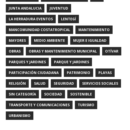
JUNTA ANDALUCIA
JUVENTUD
LA HERRADURA EVENTOS
LENTEGÍ
MANCOMUNIDAD COSTATROPICAL
MANTENIMIENTO
MAYORES
MEDIO AMBIENTE
MUJER E IGUALDAD
OBRAS
OBRAS Y MANTENIMIENTO MUNICIPAL
OTÍVAR
PARQUES Y JARDINES
PARQUE Y JARDINES
PARTICIPACIÓN CIUDADANA
PATRIMONIO
PLAYAS
RELIGIÓN
SALUD
SEGURIDAD
SERVICIOS SOCIALES
SIN CATEGORÍA
SOCIEDAD
SOSTENIBLE
TRANSPORTE Y COMUNICACIONES
TURISMO
URBANISMO