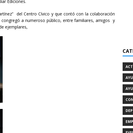
iar Ediciones.
artínez” del Centro Cívico y que contó con la colaboración
, congregó a numeroso público, entre familiares, amigos y
 de ejemplares,
CAT
ACT
AYU
AYU
CON
DEP
EMP
EVE