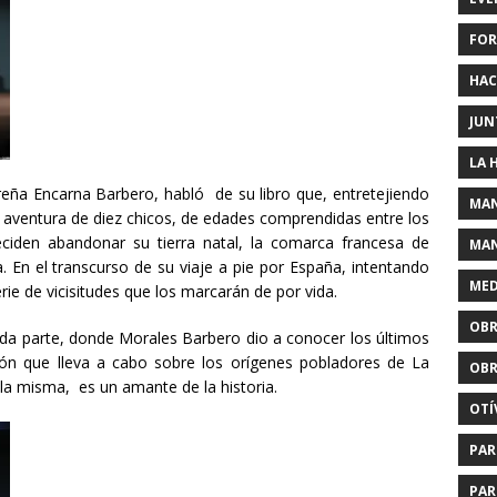
FOR
HAC
JUN
LA 
reña Encarna Barbero, habló de su libro que, entretejiendo
MAN
a la aventura de diez chicos, de edades comprendidas entre los
ciden abandonar su tierra natal, la comarca francesa de
MAN
En el transcurso de su viaje a pie por España, intentando
MED
erie de vicisitudes que los marcarán de por vida.
OBR
nda parte, donde Morales Barbero dio a conocer los últimos
ión que lleva a cabo sobre los orígenes pobladores de La
OBR
a misma, es un amante de la historia.
OTÍ
PAR
PAR