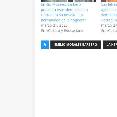
Emilio Morales Barbero
Las letra
presenta este viernes en La
agenda cu
Herradura su novela “La
semana e
hermandad de la hoguera”
Herradur
marzo 21, 2023
marzo 24
En «Cultura y Educación»
En «Cultu
EMILIO MORALES BARBERO
LA HE