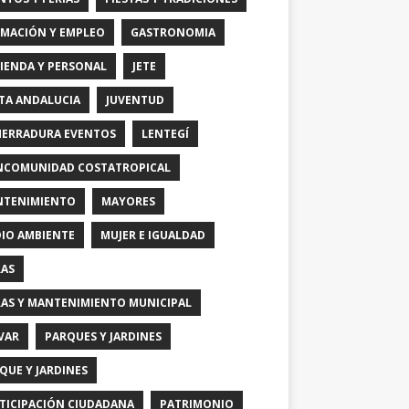
MACIÓN Y EMPLEO
GASTRONOMIA
IENDA Y PERSONAL
JETE
TA ANDALUCIA
JUVENTUD
HERRADURA EVENTOS
LENTEGÍ
COMUNIDAD COSTATROPICAL
TENIMIENTO
MAYORES
IO AMBIENTE
MUJER E IGUALDAD
AS
AS Y MANTENIMIENTO MUNICIPAL
VAR
PARQUES Y JARDINES
QUE Y JARDINES
TICIPACIÓN CIUDADANA
PATRIMONIO