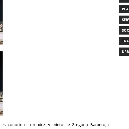
PLA
SER
SOC
TRA
URB
o es conocida su madre- y nieto de Gregorio Barbero, el