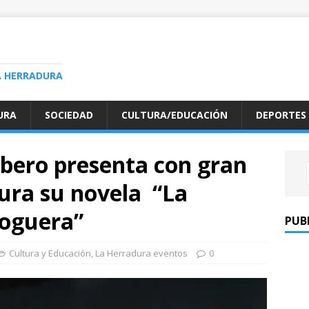
A HERRADURA
URA
SOCIEDAD
CULTURA/EDUCACIÓN
DEPORTES
rbero presenta con gran
ura su novela “La
hoguera”
PUB
Cultura y Educación
,
La Herradura eventos
0