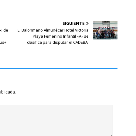
SIGUIENTE
xi de
El Balonmano Almuñécar Hotel Victoria
Playa Femenino Infantil «A» se
mus+
clasifica para disputar el CADEBA.
ublicada.