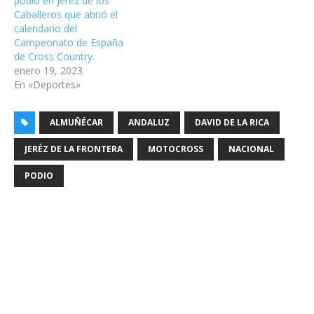
podio en Jerez de los
Caballeros que abrió el
calendario del
Campeonato de España
de Cross Country.
enero 19, 2023
En «Deportes»
ALMUÑÉCAR
ANDALUZ
DAVID DE LA RICA
JERÉZ DE LA FRONTERA
MOTOCROSS
NACIONAL
PODIO