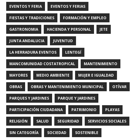
EVENTOS Y FERIA
EVENTOS Y FERIAS
FIESTAS Y TRADICIONES
FORMACIÓN Y EMPLEO
GASTRONOMIA
HACIENDA Y PERSONAL
JETE
JUNTA ANDALUCIA
JUVENTUD
LA HERRADURA EVENTOS
LENTEGÍ
MANCOMUNIDAD COSTATROPICAL
MANTENIMIENTO
MAYORES
MEDIO AMBIENTE
MUJER E IGUALDAD
OBRAS
OBRAS Y MANTENIMIENTO MUNICIPAL
OTÍVAR
PARQUES Y JARDINES
PARQUE Y JARDINES
PARTICIPACIÓN CIUDADANA
PATRIMONIO
PLAYAS
RELIGIÓN
SALUD
SEGURIDAD
SERVICIOS SOCIALES
SIN CATEGORÍA
SOCIEDAD
SOSTENIBLE