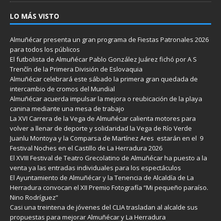
LO MÁS VISTO
Almuñécar presenta un gran programa de Fiestas Patronales 2026
para todos los públicos
El futbolista de Almuñécar Pablo González Juárez fichó por A S
Trenčín de la Primera División de Eslovaquia
Almuñécar celebrará este sábado la primera gran quedada de
intercambio de cromos del Mundial
Almuñécar acuerda impulsar la mejora o reubicación de la playa
canina mediante una mesa de trabajo
La XVI Carrera de la Vega de Almuñécar calienta motores para
volver a llenar de deporte y solidaridad la Vega de Río Verde
Juanlu Montoya y la Comparsa de Martínez Ares estarán en el 9
Festival Noches en el Castillo de La Herradura 2026
El XVIII Festival de Teatro Grecolatino de Almuñécar ha puesto a la
venta ya las entradas individuales para los espectáculos
El Ayuntamiento de Almuñécar y la Tenencia de Alcaldía de La
Herradura convocan el XII Premio Fotografía “Mi pequeño paraíso.
Nino Rodríguez”
Casi una treintena de jóvenes del CLIA trasladan al alcalde sus
propuestas para mejorar Almuñécar y La Herradura