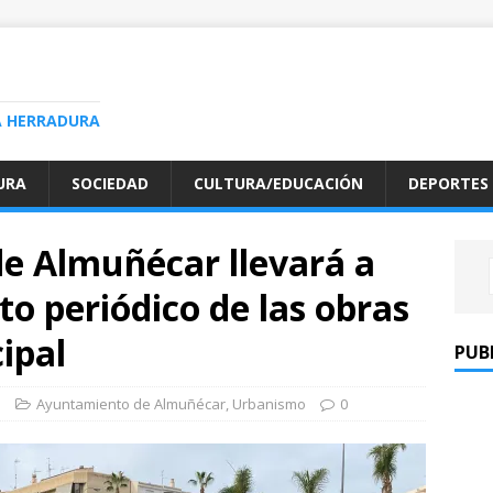
A HERRADURA
URA
SOCIEDAD
CULTURA/EDUCACIÓN
DEPORTES
e Almuñécar llevará a
o periódico de las obras
ipal
PUB
o
Ayuntamiento de Almuñécar
,
Urbanismo
0