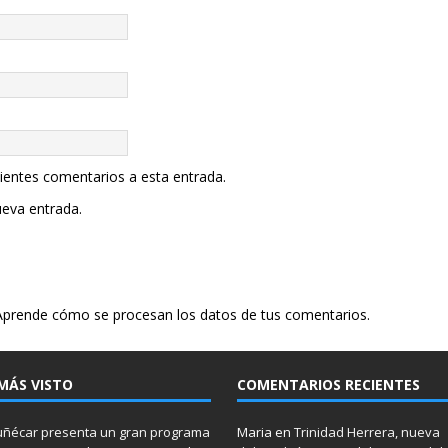
uientes comentarios a esta entrada.
ueva entrada.
Aprende cómo se procesan los datos de tus comentarios.
MÁS VISTO
COMENTARIOS RECIENTES
ñécar presenta un gran programa
Maria
en
Trinidad Herrera, nueva