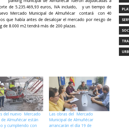
parking municipal de Almuñécar fueron adjudicadas a
rte de 5.235.469,93 euros, IVA incluido, y un tiempo de
PLA
 nuevo Mercado Municipal de Almuñécar contará con 40
os que había antes de desalojar el mercado por riesgo de
SER
ng de 8.000 m2 tendrá más de 200 plazas.
SOC
TRA
URB
as del nuevo Mercado
Las obras del Mercado
l de Almuñécar están
Municipal de Almuñécar
o y cumpliendo con
arrancarán el día 19 de