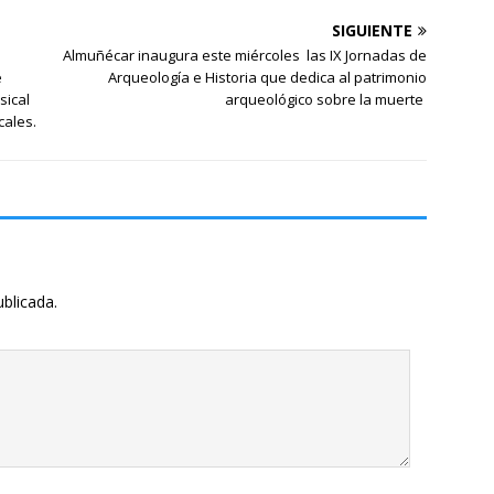
SIGUIENTE
Almuñécar inaugura este miércoles las IX Jornadas de
e
Arqueología e Historia que dedica al patrimonio
sical
arqueológico sobre la muerte
cales.
ublicada.