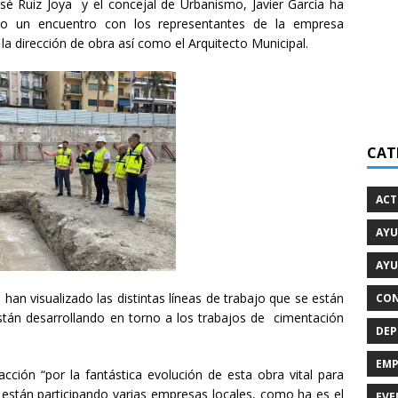
osé Ruiz Joya y el concejal de Urbanismo, Javier García ha
do un encuentro con los representantes de la empresa
la dirección de obra así como el Arquitecto Municipal.
CAT
ACT
AYU
AYU
s han visualizado las distintas líneas de trabajo que se están
CON
tán desarrollando en torno a los trabajos de cimentación
DEP
EMP
cción “por la fantástica evolución de esta obra vital para
 están participando varias empresas locales, como ha es el
EVE