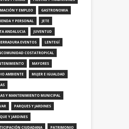
MACIÓN Y EMPLEO
GASTRONOMIA
IENDA Y PERSONAL
JETE
TA ANDALUCIA
JUVENTUD
HERRADURA EVENTOS
LENTEGÍ
COMUNIDAD COSTATROPICAL
TENIMIENTO
MAYORES
IO AMBIENTE
MUJER E IGUALDAD
AS
AS Y MANTENIMIENTO MUNICIPAL
VAR
PARQUES Y JARDINES
QUE Y JARDINES
TICIPACIÓN CIUDADANA
PATRIMONIO