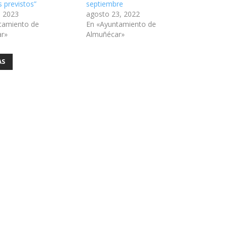
s previstos”
septiembre
, 2023
agosto 23, 2022
tamiento de
En «Ayuntamiento de
ar»
Almuñécar»
AS