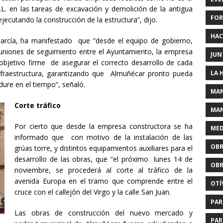
L. en las tareas de excavación y demolición de la antigua
FOR
jecutando la construcción de la estructura”, dijo.
HAC
 García, ha manifestado que “desde el equipo de gobierno,
niones de seguimiento entre el Ayuntamiento, la empresa
JUN
 objetivo firme de asegurar el correcto desarrollo de cada
LA 
infraestructura, garantizando que Almuñécar pronto pueda
ure en el tiempo”, señaló.
MAN
Corte tráfico
MAN
Por cierto que desde la empresa constructora se ha
MED
informado que con motivo de la instalación de las
OBR
grúas torre, y distintos equipamientos auxiliares para el
desarrollo de las obras, que “el próximo lunes 14 de
OBR
noviembre, se procederá al corte al tráfico de la
avenida Europa en el tramo que comprende entre el
OTÍ
cruce con el callejón del Virgo y la calle San Juan.
PAR
Las obras de construcción del nuevo mercado y
PAR