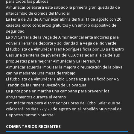
para todos los públicos
Almuñécar celebrará este sábado la primera gran quedada de
intercambio de cromos del Mundial
La Feria de Día de Almuñécar abrirá del 9 al 11 de agosto con 20
casetas, cinco conciertos gratuitos y un amplio dispositivo de
seguridad
La XVI Carrera de la Vega de Almuñécar calienta motores para
volver a llenar de deporte y solidaridad la Vega de Río Verde
El futbolista de Almuñécar Fran Rodríguez ficha por UD Barbastro
Casi una treintena de jóvenes del CLIA trasladan al alcalde sus
propuestas para mejorar Almuñécar y La Herradura
Almuñécar acuerda impulsar la mejora o reubicación de la playa
canina mediante una mesa de trabajo
El futbolista de Almuñécar Pablo González Juárez fichó por A S
Trenčín de la Primera División de Eslovaquia
La Junta pone en marcha una campaña para prevenir los
ahogamientos durante el verano
Almuñécar recupera el torneo “24 Horas de Fútbol Sala” que se
celebrará los días 22 y 23 de agosto en el Pabellón Municipal de
Deportes "Antonio Marina"
COMENTARIOS RECIENTES