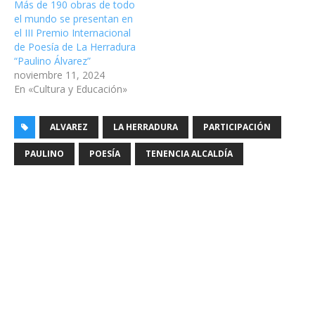
Más de 190 obras de todo
el mundo se presentan en
el III Premio Internacional
de Poesía de La Herradura
“Paulino Álvarez”
noviembre 11, 2024
En «Cultura y Educación»
ALVAREZ
LA HERRADURA
PARTICIPACIÓN
PAULINO
POESÍA
TENENCIA ALCALDÍA