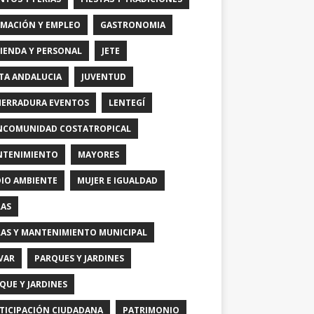
MACIÓN Y EMPLEO
GASTRONOMIA
IENDA Y PERSONAL
JETE
TA ANDALUCIA
JUVENTUD
HERRADURA EVENTOS
LENTEGÍ
COMUNIDAD COSTATROPICAL
TENIMIENTO
MAYORES
IO AMBIENTE
MUJER E IGUALDAD
AS
AS Y MANTENIMIENTO MUNICIPAL
VAR
PARQUES Y JARDINES
QUE Y JARDINES
TICIPACIÓN CIUDADANA
PATRIMONIO