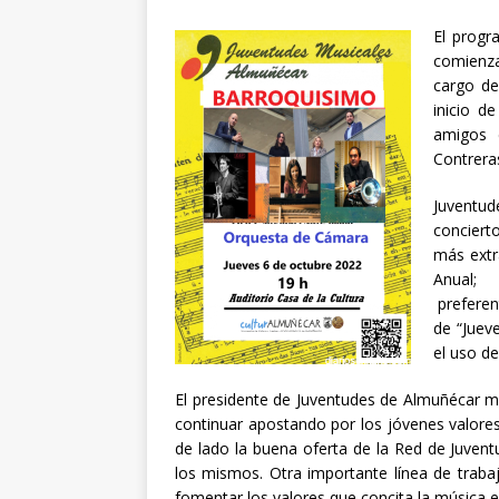
El progr
comienza
cargo de
inicio 
amigos 
Contrera
Juventu
conciert
más extr
Anual; 
preferen
de “Juev
el uso de
El presidente de Juventudes de Almuñécar ma
continuar apostando por los jóvenes valore
de lado la buena oferta de la Red de Juven
los mismos. Otra importante línea de traba
fomentar los valores que concita la música e