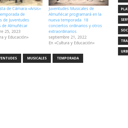
sta de Cámara «Arsis»
Juventudes Musicales de
PLA
 temporada de
Almuñécar programará en la
os de Juventudes
nueva temporada 18
SER
s de Almuñécar
conciertos ordinarios y otros
SOC
re 25, 2023
extraordinarios
ra y Educación»
septiembre 21, 2022
TRA
En «Cultura y Educación»
URB
VENTUDES
MUSICALES
TEMPORADA