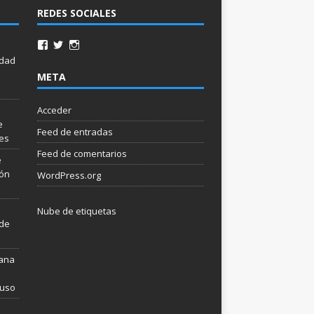
REDES SOCIALES
idad
META
Acceder
e
Feed de entradas
les
Feed de comentarios
e
ión
WordPress.org
Nube de etiquetas
 de
mana
 uso