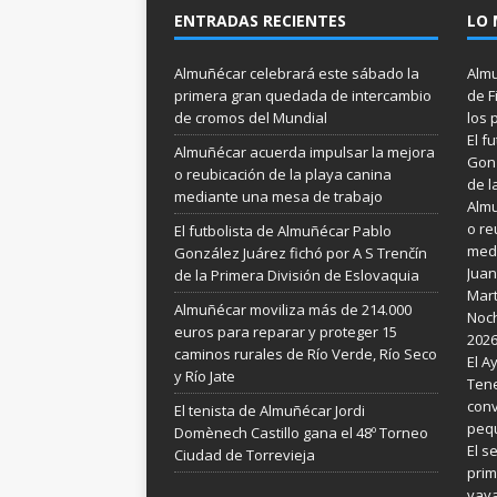
ENTRADAS RECIENTES
LO 
Almuñécar celebrará este sábado la
Almu
primera gran quedada de intercambio
de F
de cromos del Mundial
los 
El f
Almuñécar acuerda impulsar la mejora
Gonz
o reubicación de la playa canina
de l
mediante una mesa de trabajo
Almu
o re
El futbolista de Almuñécar Pablo
medi
González Juárez fichó por A S Trenčín
Juan
de la Primera División de Eslovaquia
Mart
Almuñécar moviliza más de 214.000
Noch
euros para reparar y proteger 15
202
caminos rurales de Río Verde, Río Seco
El A
y Río Jate
Tene
conv
El tenista de Almuñécar Jordi
pequ
Domènech Castillo gana el 48º Torneo
El s
Ciudad de Torrevieja
prim
vay