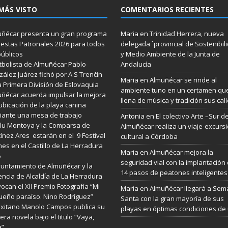
MÁS VISTO
COMENTARIOS RECIENTES
ñécar presenta un gran programa
Maria
en
Trinidad Herrera, nueva
iestas Patronales 2026 para todos
delegada `provincial de Sostenibil
públicos
y Medio Ambiente de la Junta de
utbolista de Almuñécar Pablo
Andalucía
ález Juárez fichó por A S Trenčín
Maria
en
Almuñécar se rinde al
a Primera División de Eslovaquia
ambiente tuno en un certamen qu
ñécar acuerda impulsar la mejora
llena de música y tradición sus cal
ubicación de la playa canina
ante una mesa de trabajo
Antonia
en
El colectivo Arte –Sur d
lu Montoya y la Comparsa de
Almuñécar realiza un viaje-excurs
ínez Ares estarán en el 9 Festival
cultural a Córdoba
es en el Castillo de La Herradura
Maria
en
Almuñécar mejora la
6
seguridad vial con la implantación
yuntamiento de Almuñécar y la
14 pasos de peatones inteligentes
ncia de Alcaldía de La Herradura
ocan el XII Premio Fotografía “Mi
Maria
en
Almuñécar llegará a Se
eño paraíso. Nino Rodríguez”
Santa con la gran mayoría de sus
exitano Manolo Campos publica su
playas en óptimas condiciones de
era novela bajo el titulo “Vaya,
a”