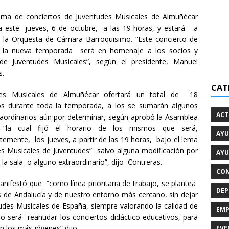
ama de conciertos de Juventudes Musicales de Almuñécar
 este jueves, 6 de octubre, a las 19 horas, y estará a
 la Orquesta de Cámara Barroquisimo. “Este concierto de
de la nueva temporada será en homenaje a los socios y
de Juventudes Musicales”, según el presidente, Manuel
s.
CAT
des Musicales de Almuñécar ofertará un total de 18
os durante toda la temporada, a los se sumarán algunos
ACT
aordinarios aún por determinar, según aprobó la Asamblea
“la cual fijó el horario de los mismos que será,
AYU
temente, los jueves, a partir de las 19 horas, bajo el lema
es Musicales de Juventudes” salvo alguna modificación por
AYU
 la sala o alguno extraordinario”, dijo Contreras.
CON
nifestó que “como línea prioritaria de trabajo, se plantea
DEP
s de Andalucía y de nuestro entorno más cercano, sin dejar
tudes Musicales de España, siempre valorando la calidad de
EMP
jo será reanudar los conciertos didáctico-educativos, para
n los más jóvenes” dijo.
EVE