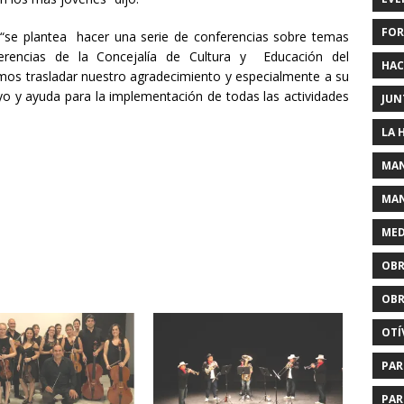
FOR
“se plantea hacer una serie de conferencias sobre temas
erencias de la Concejalía de Cultura y Educación del
HAC
os trasladar nuestro agradecimiento y especialmente a su
oyo y ayuda para la implementación de todas las actividades
JUN
LA 
MAN
MAN
MED
OBR
OBR
OTÍ
PAR
PAR