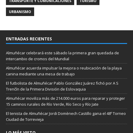
TRANSPORTE Y COMUNICACIONES
TURISMO
URBANISMO
ENTRADAS RECIENTES
Almuñécar celebrará este sábado la primera gran quedada de
intercambio de cromos del Mundial
Almuñécar acuerda impulsar la mejora o reubicación de la playa
canina mediante una mesa de trabajo
El futbolista de Almuñécar Pablo González Juárez fichó por A S
Trenčín de la Primera División de Eslovaquia
Almuñécar moviliza más de 214.000 euros para reparar y proteger
15 caminos rurales de Río Verde, Río Seco y Río Jate
El tenista de Almuñécar Jordi Domènech Castillo gana el 48º Torneo
Ciudad de Torrevieja
LO MÁS VISTO