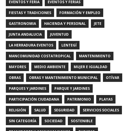
EVENTOS Y FERIA
EVENTOS Y FERIAS
FIESTAS Y TRADICIONES
FORMACIÓN Y EMPLEO
GASTRONOMIA
HACIENDA Y PERSONAL
JETE
JUNTA ANDALUCIA
JUVENTUD
LA HERRADURA EVENTOS
LENTEGÍ
MANCOMUNIDAD COSTATROPICAL
MANTENIMIENTO
MAYORES
MEDIO AMBIENTE
MUJER E IGUALDAD
OBRAS
OBRAS Y MANTENIMIENTO MUNICIPAL
OTÍVAR
PARQUES Y JARDINES
PARQUE Y JARDINES
PARTICIPACIÓN CIUDADANA
PATRIMONIO
PLAYAS
RELIGIÓN
SALUD
SEGURIDAD
SERVICIOS SOCIALES
SIN CATEGORÍA
SOCIEDAD
SOSTENIBLE