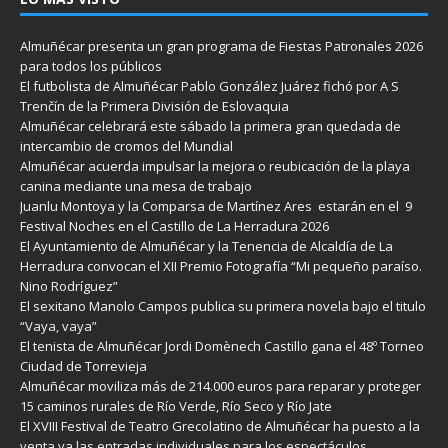
Almuñécar presenta un gran programa de Fiestas Patronales 2026
para todos los públicos
El futbolista de Almuñécar Pablo González Juárez fichó por A S
Trenčín de la Primera División de Eslovaquia
Almuñécar celebrará este sábado la primera gran quedada de
intercambio de cromos del Mundial
Almuñécar acuerda impulsar la mejora o reubicación de la playa
canina mediante una mesa de trabajo
Juanlu Montoya y la Comparsa de Martínez Ares estarán en el 9
Festival Noches en el Castillo de La Herradura 2026
El Ayuntamiento de Almuñécar y la Tenencia de Alcaldía de La
Herradura convocan el XII Premio Fotografía “Mi pequeño paraíso.
Nino Rodríguez”
El sexitano Manolo Campos publica su primera novela bajo el titulo
“Vaya, vaya”
El tenista de Almuñécar Jordi Domènech Castillo gana el 48º Torneo
Ciudad de Torrevieja
Almuñécar moviliza más de 214.000 euros para reparar y proteger
15 caminos rurales de Río Verde, Río Seco y Río Jate
El XVIII Festival de Teatro Grecolatino de Almuñécar ha puesto a la
venta ya las entradas individuales para los espectáculos