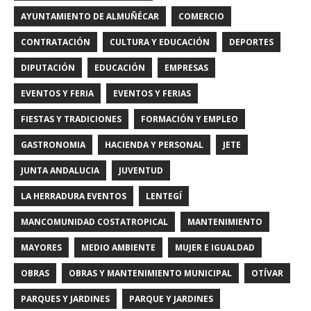
AYUNTAMIENTO DE ALMUÑÉCAR
COMERCIO
CONTRATACIÓN
CULTURA Y EDUCACIÓN
DEPORTES
DIPUTACIÓN
EDUCACIÓN
EMPRESAS
EVENTOS Y FERIA
EVENTOS Y FERIAS
FIESTAS Y TRADICIONES
FORMACIÓN Y EMPLEO
GASTRONOMIA
HACIENDA Y PERSONAL
JETE
JUNTA ANDALUCIA
JUVENTUD
LA HERRADURA EVENTOS
LENTEGÍ
MANCOMUNIDAD COSTATROPICAL
MANTENIMIENTO
MAYORES
MEDIO AMBIENTE
MUJER E IGUALDAD
OBRAS
OBRAS Y MANTENIMIENTO MUNICIPAL
OTÍVAR
PARQUES Y JARDINES
PARQUE Y JARDINES