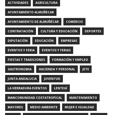
ACTIVIDADES
AGRICULTURA
AYUNTAMIENTO ALMUÑECAR
AYUNTAMIENTO DE ALMUÑÉCAR
COMERCIO
CONTRATACIÓN
CULTURA Y EDUCACIÓN
DEPORTES
DIPUTACIÓN
EDUCACIÓN
EMPRESAS
EVENTOS Y FERIA
EVENTOS Y FERIAS
FIESTAS Y TRADICIONES
FORMACIÓN Y EMPLEO
GASTRONOMIA
HACIENDA Y PERSONAL
JETE
JUNTA ANDALUCIA
JUVENTUD
LA HERRADURA EVENTOS
LENTEGÍ
MANCOMUNIDAD COSTATROPICAL
MANTENIMIENTO
MAYORES
MEDIO AMBIENTE
MUJER E IGUALDAD