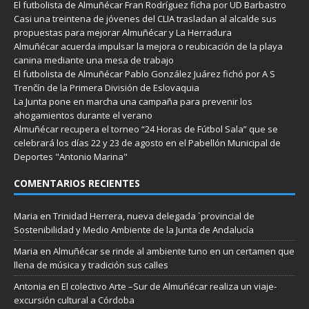
El futbolista de Almuñécar Fran Rodríguez ficha por UD Barbastro
Casi una treintena de jóvenes del CLIA trasladan al alcalde sus
propuestas para mejorar Almuñécar y La Herradura
Almuñécar acuerda impulsar la mejora o reubicación de la playa
canina mediante una mesa de trabajo
El futbolista de Almuñécar Pablo González Juárez fichó por A S
Trenčín de la Primera División de Eslovaquia
La Junta pone en marcha una campaña para prevenir los
ahogamientos durante el verano
Almuñécar recupera el torneo “24 Horas de Fútbol Sala” que se
celebrará los días 22 y 23 de agosto en el Pabellón Municipal de
Deportes "Antonio Marina"
COMENTARIOS RECIENTES
Maria
en
Trinidad Herrera, nueva delegada `provincial de
Sostenibilidad y Medio Ambiente de la Junta de Andalucía
Maria
en
Almuñécar se rinde al ambiente tuno en un certamen que
llena de música y tradición sus calles
Antonia
en
El colectivo Arte –Sur de Almuñécar realiza un viaje-
excursión cultural a Córdoba