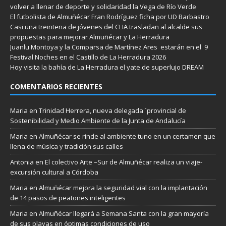
volver a llenar de deporte y solidaridad la Vega de Río Verde
El futbolista de Almuñécar Fran Rodríguez ficha por UD Barbastro
Casi una treintena de jóvenes del CLIA trasladan al alcalde sus
propuestas para mejorar Almuñécar y La Herradura
Juanlu Montoya y la Comparsa de Martínez Ares estarán en el 9
Festival Noches en el Castillo de La Herradura 2026
Hoy visita la bahía de La Herradura el yate de superlujo DREAM
COMENTARIOS RECIENTES
Maria
en
Trinidad Herrera, nueva delegada `provincial de
Sostenibilidad y Medio Ambiente de la Junta de Andalucía
Maria
en
Almuñécar se rinde al ambiente tuno en un certamen que
llena de música y tradición sus calles
Antonia
en
El colectivo Arte –Sur de Almuñécar realiza un viaje-
excursión cultural a Córdoba
Maria
en
Almuñécar mejora la seguridad vial con la implantación
de 14 pasos de peatones inteligentes
Maria
en
Almuñécar llegará a Semana Santa con la gran mayoría
de sus playas en óptimas condiciones de uso