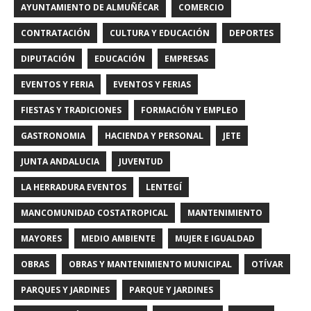
AYUNTAMIENTO DE ALMUÑÉCAR
COMERCIO
CONTRATACIÓN
CULTURA Y EDUCACIÓN
DEPORTES
DIPUTACIÓN
EDUCACIÓN
EMPRESAS
EVENTOS Y FERIA
EVENTOS Y FERIAS
FIESTAS Y TRADICIONES
FORMACIÓN Y EMPLEO
GASTRONOMIA
HACIENDA Y PERSONAL
JETE
JUNTA ANDALUCIA
JUVENTUD
LA HERRADURA EVENTOS
LENTEGÍ
MANCOMUNIDAD COSTATROPICAL
MANTENIMIENTO
MAYORES
MEDIO AMBIENTE
MUJER E IGUALDAD
OBRAS
OBRAS Y MANTENIMIENTO MUNICIPAL
OTÍVAR
PARQUES Y JARDINES
PARQUE Y JARDINES