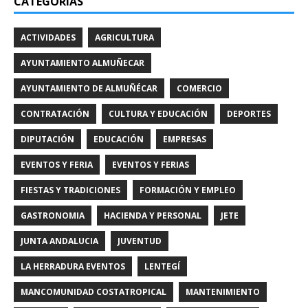
CATEGORÍAS
ACTIVIDADES
AGRICULTURA
AYUNTAMIENTO ALMUÑECAR
AYUNTAMIENTO DE ALMUÑÉCAR
COMERCIO
CONTRATACIÓN
CULTURA Y EDUCACIÓN
DEPORTES
DIPUTACIÓN
EDUCACIÓN
EMPRESAS
EVENTOS Y FERIA
EVENTOS Y FERIAS
FIESTAS Y TRADICIONES
FORMACIÓN Y EMPLEO
GASTRONOMIA
HACIENDA Y PERSONAL
JETE
JUNTA ANDALUCIA
JUVENTUD
LA HERRADURA EVENTOS
LENTEGÍ
MANCOMUNIDAD COSTATROPICAL
MANTENIMIENTO