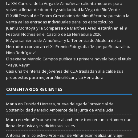
La XVI Carrera de la Vega de Almuñécar calienta motores para
volver a llenar de deporte y solidaridad la Vega de Río Verde
El XVIII Festival de Teatro Grecolatino de Almuñécar ha puesto a la
venta ya las entradas individuales para los espectáculos
Juanlu Montoya y la Comparsa de Martínez Ares estarán en el 9
Festival Noches en el Castillo de La Herradura 2026
El Ayuntamiento de Almuñécar y la Tenencia de Alcaldía de La
Herradura convocan el XII Premio Fotografía “Mi pequeño paraíso.
Nino Rodríguez”
El sexitano Manolo Campos publica su primera novela bajo el titulo
“Vaya, vaya”
Casi una treintena de jóvenes del CLIA trasladan al alcalde sus
propuestas para mejorar Almuñécar y La Herradura
COMENTARIOS RECIENTES
Maria
en
Trinidad Herrera, nueva delegada `provincial de
Sostenibilidad y Medio Ambiente de la Junta de Andalucía
Maria
en
Almuñécar se rinde al ambiente tuno en un certamen que
llena de música y tradición sus calles
Antonia
en
El colectivo Arte –Sur de Almuñécar realiza un viaje-