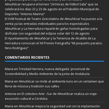
Almuñécar recupera el torneo “24 Horas de Fútbol Sala” que se
celebrará los días 22 y 23 de agosto en el Pabellón Municipal de
Deportes "Antonio Marina"
El XVIII Festival de Teatro Grecolatino de Almuñécar ha puesto a la
venta ya las entradas individuales para los espectáculos
Almuñécar y La Herradura repartirán gafas homologadas para
disfrutar con seguridad del eclipse solar del 12 de agosto
El Ayuntamiento de Almuñécar y la Tenencia de Alcaldía de La
Herradura convocan el XII Premio Fotografía “Mi pequeño paraíso.
Nino Rodríguez”
COMENTARIOS RECIENTES
Maria
en
Trinidad Herrera, nueva delegada `provincial de
Sostenibilidad y Medio Ambiente de la Junta de Andalucía
Maria
en
Almuñécar se rinde al ambiente tuno en un certamen que
llena de música y tradición sus calles
Antonia
en
El colectivo Arte –Sur de Almuñécar realiza un viaje-
excursión cultural a Córdoba
Maria
en
Almuñécar mejora la seguridad vial con la implantación