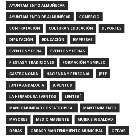
AYUNTAMIENTO ALMUÑECAR
AYUNTAMIENTO DE ALMUÑÉCAR
COMERCIO
CONTRATACIÓN
CULTURA Y EDUCACIÓN
DEPORTES
DIPUTACIÓN
EDUCACIÓN
EMPRESAS
EVENTOS Y FERIA
EVENTOS Y FERIAS
FIESTAS Y TRADICIONES
FORMACIÓN Y EMPLEO
GASTRONOMIA
HACIENDA Y PERSONAL
JETE
JUNTA ANDALUCIA
JUVENTUD
LA HERRADURA EVENTOS
LENTEGÍ
MANCOMUNIDAD COSTATROPICAL
MANTENIMIENTO
MAYORES
MEDIO AMBIENTE
MUJER E IGUALDAD
OBRAS
OBRAS Y MANTENIMIENTO MUNICIPAL
OTÍVAR