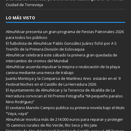
Ciudad de Torrevieja
LO MÁS VISTO
Almuñécar presenta un gran programa de Fiestas Patronales 2026
para todos los públicos
El futbolista de Almuñécar Pablo González Juárez fichó por A S
Trenčín de la Primera División de Eslovaquia
Almuñécar celebrará este sábado la primera gran quedada de
intercambio de cromos del Mundial
Almuñécar acuerda impulsar la mejora o reubicación de la playa
canina mediante una mesa de trabajo
Juanlu Montoya y la Comparsa de Martínez Ares estarán en el 9
Festival Noches en el Castillo de La Herradura 2026
El Ayuntamiento de Almuñécar y la Tenencia de Alcaldía de La
Herradura convocan el XII Premio Fotografía “Mi pequeño paraíso.
Nino Rodríguez”
El sexitano Manolo Campos publica su primera novela bajo el titulo
“Vaya, vaya”
Almuñécar moviliza más de 214.000 euros para reparar y proteger
15 caminos rurales de Río Verde, Río Seco y Río Jate
El tenista de Almuñécar Jordi Domènech Castillo gana el 48º Torneo