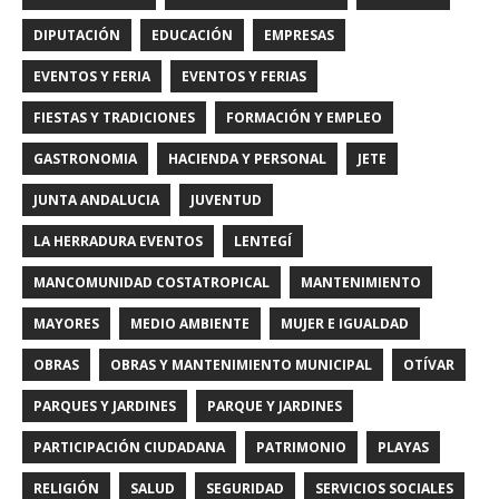
DIPUTACIÓN
EDUCACIÓN
EMPRESAS
EVENTOS Y FERIA
EVENTOS Y FERIAS
FIESTAS Y TRADICIONES
FORMACIÓN Y EMPLEO
GASTRONOMIA
HACIENDA Y PERSONAL
JETE
JUNTA ANDALUCIA
JUVENTUD
LA HERRADURA EVENTOS
LENTEGÍ
MANCOMUNIDAD COSTATROPICAL
MANTENIMIENTO
MAYORES
MEDIO AMBIENTE
MUJER E IGUALDAD
OBRAS
OBRAS Y MANTENIMIENTO MUNICIPAL
OTÍVAR
PARQUES Y JARDINES
PARQUE Y JARDINES
PARTICIPACIÓN CIUDADANA
PATRIMONIO
PLAYAS
RELIGIÓN
SALUD
SEGURIDAD
SERVICIOS SOCIALES