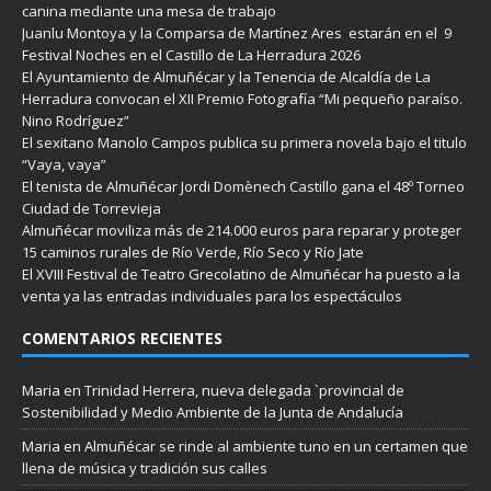
canina mediante una mesa de trabajo
Juanlu Montoya y la Comparsa de Martínez Ares estarán en el 9
Festival Noches en el Castillo de La Herradura 2026
El Ayuntamiento de Almuñécar y la Tenencia de Alcaldía de La
Herradura convocan el XII Premio Fotografía “Mi pequeño paraíso.
Nino Rodríguez”
El sexitano Manolo Campos publica su primera novela bajo el titulo
“Vaya, vaya”
El tenista de Almuñécar Jordi Domènech Castillo gana el 48º Torneo
Ciudad de Torrevieja
Almuñécar moviliza más de 214.000 euros para reparar y proteger
15 caminos rurales de Río Verde, Río Seco y Río Jate
El XVIII Festival de Teatro Grecolatino de Almuñécar ha puesto a la
venta ya las entradas individuales para los espectáculos
COMENTARIOS RECIENTES
Maria
en
Trinidad Herrera, nueva delegada `provincial de
Sostenibilidad y Medio Ambiente de la Junta de Andalucía
Maria
en
Almuñécar se rinde al ambiente tuno en un certamen que
llena de música y tradición sus calles