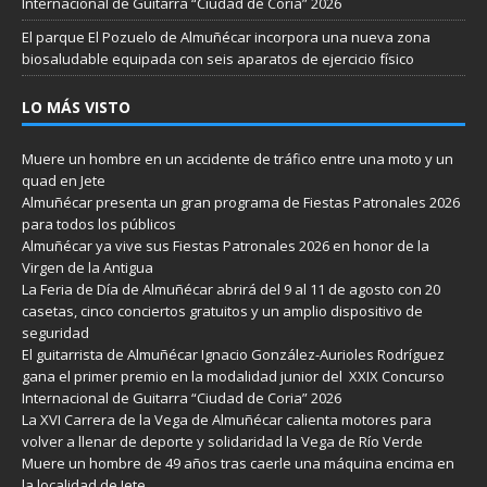
Internacional de Guitarra “Ciudad de Coria” 2026
El parque El Pozuelo de Almuñécar incorpora una nueva zona
biosaludable equipada con seis aparatos de ejercicio físico
LO MÁS VISTO
Muere un hombre en un accidente de tráfico entre una moto y un
quad en Jete
Almuñécar presenta un gran programa de Fiestas Patronales 2026
para todos los públicos
Almuñécar ya vive sus Fiestas Patronales 2026 en honor de la
Virgen de la Antigua
La Feria de Día de Almuñécar abrirá del 9 al 11 de agosto con 20
casetas, cinco conciertos gratuitos y un amplio dispositivo de
seguridad
El guitarrista de Almuñécar Ignacio González-Aurioles Rodríguez
gana el primer premio en la modalidad junior del XXIX Concurso
Internacional de Guitarra “Ciudad de Coria” 2026
La XVI Carrera de la Vega de Almuñécar calienta motores para
volver a llenar de deporte y solidaridad la Vega de Río Verde
Muere un hombre de 49 años tras caerle una máquina encima en
la localidad de Jete