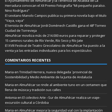
El Ayuntamiento de Almuñécar y la Tenencia de Alcaldía de La
Herradura convocan el XII Premio Fotografía “Mi pequeño paraíso.
Nino Rodríguez”
El sexitano Manolo Campos publica su primera novela bajo el titulo
“Vaya, vaya”
El tenista de Almuñécar Jordi Domènech Castillo gana el 48º Torneo
Ciudad de Torrevieja
Almuñécar moviliza más de 214.000 euros para reparar y proteger
15 caminos rurales de Río Verde, Río Seco y Río Jate
El XVIII Festival de Teatro Grecolatino de Almuñécar ha puesto a la
venta ya las entradas individuales para los espectáculos
COMENTARIOS RECIENTES
Maria
en
Trinidad Herrera, nueva delegada `provincial de
Sostenibilidad y Medio Ambiente de la Junta de Andalucía
Maria
en
Almuñécar se rinde al ambiente tuno en un certamen que
llena de música y tradición sus calles
Antonia
en
El colectivo Arte –Sur de Almuñécar realiza un viaje-
excursión cultural a Córdoba
Maria
en
Almuñécar mejora la seguridad vial con la implantación