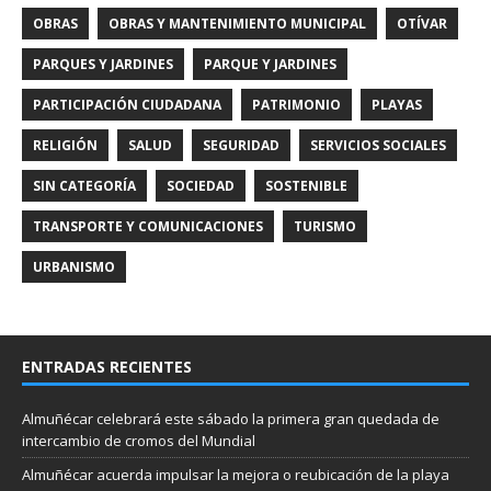
OBRAS
OBRAS Y MANTENIMIENTO MUNICIPAL
OTÍVAR
PARQUES Y JARDINES
PARQUE Y JARDINES
PARTICIPACIÓN CIUDADANA
PATRIMONIO
PLAYAS
RELIGIÓN
SALUD
SEGURIDAD
SERVICIOS SOCIALES
SIN CATEGORÍA
SOCIEDAD
SOSTENIBLE
TRANSPORTE Y COMUNICACIONES
TURISMO
URBANISMO
ENTRADAS RECIENTES
Almuñécar celebrará este sábado la primera gran quedada de
intercambio de cromos del Mundial
Almuñécar acuerda impulsar la mejora o reubicación de la playa