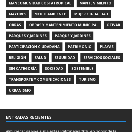
MANCOMUNIDAD COSTATROPICAL
MANTENIMIENTO
MAYORES
MEDIO AMBIENTE
MUJER E IGUALDAD
OBRAS
OBRAS Y MANTENIMIENTO MUNICIPAL
OTÍVAR
PARQUES Y JARDINES
PARQUE Y JARDINES
PARTICIPACIÓN CIUDADANA
PATRIMONIO
PLAYAS
RELIGIÓN
SALUD
SEGURIDAD
SERVICIOS SOCIALES
SIN CATEGORÍA
SOCIEDAD
SOSTENIBLE
TRANSPORTE Y COMUNICACIONES
TURISMO
URBANISMO
ENTRADAS RECIENTES
Almuñécar ya vive sus Fiestas Patronales 2026 en honor de la