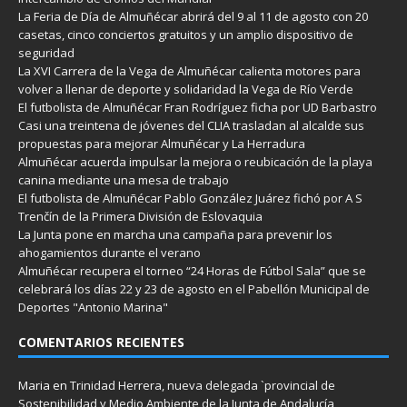
La Feria de Día de Almuñécar abrirá del 9 al 11 de agosto con 20
casetas, cinco conciertos gratuitos y un amplio dispositivo de
seguridad
La XVI Carrera de la Vega de Almuñécar calienta motores para
volver a llenar de deporte y solidaridad la Vega de Río Verde
El futbolista de Almuñécar Fran Rodríguez ficha por UD Barbastro
Casi una treintena de jóvenes del CLIA trasladan al alcalde sus
propuestas para mejorar Almuñécar y La Herradura
Almuñécar acuerda impulsar la mejora o reubicación de la playa
canina mediante una mesa de trabajo
El futbolista de Almuñécar Pablo González Juárez fichó por A S
Trenčín de la Primera División de Eslovaquia
La Junta pone en marcha una campaña para prevenir los
ahogamientos durante el verano
Almuñécar recupera el torneo “24 Horas de Fútbol Sala” que se
celebrará los días 22 y 23 de agosto en el Pabellón Municipal de
Deportes "Antonio Marina"
COMENTARIOS RECIENTES
Maria
en
Trinidad Herrera, nueva delegada `provincial de
Sostenibilidad y Medio Ambiente de la Junta de Andalucía