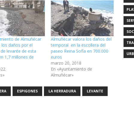
PLA
SER
SOC
amiento de Almuñécar
Almuñécar valora los daños del
TRA
a los daños por el
temporal en la escollera del
 de levante de esta
paseo Reina Sofía en 700.000
URB
n 1,7 millones de
euros
marzo 20, 2018
2022
En «Ayuntamiento de
as»
Almuñécar»
ERA
ESPIGONES
LA HERRADURA
LEVANTE