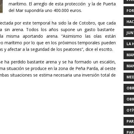
marítimo. El arreglo de esta protección y la de Puerta
del Mar supondría uno 400.000 euros.
FOR
HAC
afectada por este temporal ha sido la de Cotobro, que cada
a sin arena. Todos los años supone un gasto bastante
JUN
 la misma aportando arena. “Asimismo las olas están
eo marítimo por lo que en los próximos temporales pueden
LA 
s y afectar a la seguridad de los peatones”, dice el escrito.
MAN
se ha perdido bastante arena y se ha formado un escalón,
MAN
sma situación se produce en la zona de Peña Parda, al oeste
mbas situaciones se estima necesaria una inversión total de
MED
OBR
OBR
OTÍ
PAR
PAR