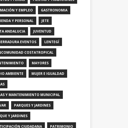
MACIÓN Y EMPLEO
GASTRONOMIA
IENDA Y PERSONAL
JETE
TA ANDALUCIA
JUVENTUD
HERRADURA EVENTOS
LENTEGÍ
COMUNIDAD COSTATROPICAL
TENIMIENTO
MAYORES
IO AMBIENTE
MUJER E IGUALDAD
AS
AS Y MANTENIMIENTO MUNICIPAL
VAR
PARQUES Y JARDINES
QUE Y JARDINES
TICIPACIÓN CIUDADANA
PATRIMONIO