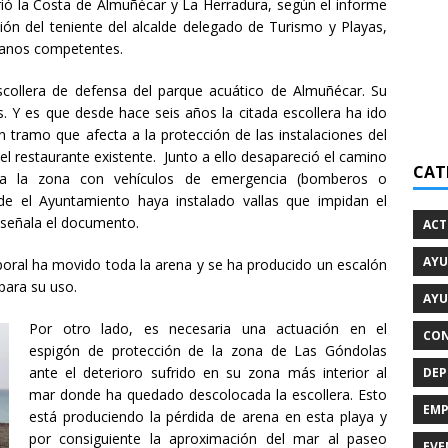
rió la Costa de Almuñécar y La Herradura, según el informe
ción del teniente del alcalde delegado de Turismo y Playas,
rganos competentes.
collera de defensa del parque acuático de Almuñécar. Su
. Y es que desde hace seis años la citada escollera ha ido
tramo que afecta a la protección de las instalaciones del
del restaurante existente. Junto a ello desapareció el camino
CAT
 a la zona con vehículos de emergencia (bomberos o
e el Ayuntamiento haya instalado vallas que impidan el
 señala el documento.
ACT
AYU
mporal ha movido toda la arena y se ha producido un escalón
 para su uso.
AYU
Por otro lado, es necesaria una actuación en el
CON
espigón de protección de la zona de Las Góndolas
ante el deterioro sufrido en su zona más interior al
DEP
mar donde ha quedado descolocada la escollera. Esto
EMP
está produciendo la pérdida de arena en esta playa y
por consiguiente la aproximación del mar al paseo
EVE