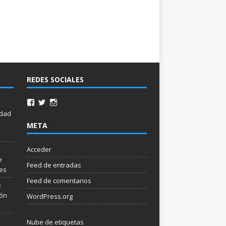
REDES SOCIALES
idad
META
Acceder
e
Feed de entradas
les
Feed de comentarios
e
ión
WordPress.org
Nube de etiquetas