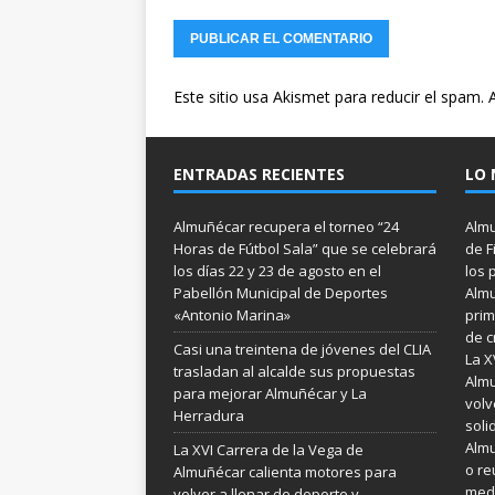
Este sitio usa Akismet para reducir el spam.
ENTRADAS RECIENTES
LO 
Almuñécar recupera el torneo “24
Almu
Horas de Fútbol Sala” que se celebrará
de F
los días 22 y 23 de agosto en el
los 
Pabellón Municipal de Deportes
Almu
«Antonio Marina»
prim
de c
Casi una treintena de jóvenes del CLIA
La X
trasladan al alcalde sus propuestas
Almu
para mejorar Almuñécar y La
volv
Herradura
soli
Almu
La XVI Carrera de la Vega de
o re
Almuñécar calienta motores para
medi
volver a llenar de deporte y