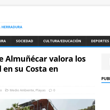
A HERRADURA
URA
SOCIEDAD
CULTURA/EDUCACIÓN
DEPORTES
e Almuñécar valora los
 en su Costa en
PUB
ro
Medio Ambiente
,
Playas
0