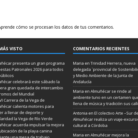
Aprende cómo se procesan los datos de tus comentarios.
MÁS VISTO
COMENTARIOS RECIENTES
ñécar presenta un gran programa
Maria
en
Trinidad Herrera, nueva
iestas Patronales 2026 para todos
delegada `provincial de Sostenibil
públicos
y Medio Ambiente de la Junta de
ñécar celebrará este sábado la
Andalucía
era gran quedada de intercambio
Maria
en
Almuñécar se rinde al
romos del Mundial
ambiente tuno en un certamen qu
VI Carrera de la Vega de
llena de música y tradición sus cal
ñécar calienta motores para
er a llenar de deporte y
Antonia
en
El colectivo Arte –Sur d
daridad la Vega de Río Verde
Almuñécar realiza un viaje-excurs
ñécar acuerda impulsar la mejora
cultural a Córdoba
ubicación de la playa canina
Maria
en
Almuñécar mejora la
ante una mesa de trabajo