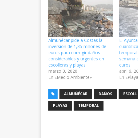
Almuñécar pide a Costas la
El Ayunt
inversión de 1,35 millones de
cuantific
euros para corregir daños
temporal
considerables y urgentes en
semana e
escolleras y playas
euros
marzo 3, 2020
abril 6, 
En «Medio Ambiente»
En «Play
ALMUÑÉCAR
DAÑOS
ESCOLL
PLAYAS
TEMPORAL