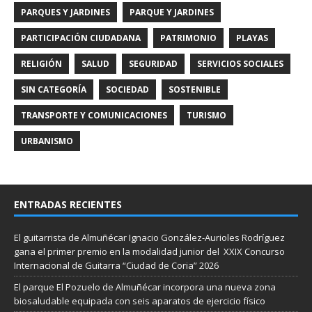
PARQUES Y JARDINES
PARQUE Y JARDINES
PARTICIPACIÓN CIUDADANA
PATRIMONIO
PLAYAS
RELIGIÓN
SALUD
SEGURIDAD
SERVICIOS SOCIALES
SIN CATEGORÍA
SOCIEDAD
SOSTENIBLE
TRANSPORTE Y COMUNICACIONES
TURISMO
URBANISMO
ENTRADAS RECIENTES
El guitarrista de Almuñécar Ignacio González-Aurioles Rodríguez
gana el primer premio en la modalidad junior del XXIX Concurso
Internacional de Guitarra “Ciudad de Coria” 2026
El parque El Pozuelo de Almuñécar incorpora una nueva zona
biosaludable equipada con seis aparatos de ejercicio físico