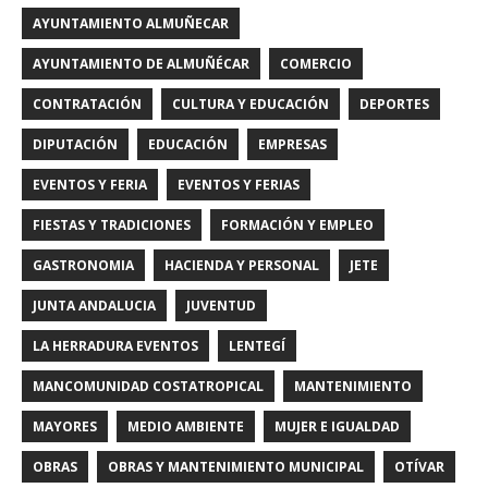
AYUNTAMIENTO ALMUÑECAR
AYUNTAMIENTO DE ALMUÑÉCAR
COMERCIO
CONTRATACIÓN
CULTURA Y EDUCACIÓN
DEPORTES
DIPUTACIÓN
EDUCACIÓN
EMPRESAS
EVENTOS Y FERIA
EVENTOS Y FERIAS
FIESTAS Y TRADICIONES
FORMACIÓN Y EMPLEO
GASTRONOMIA
HACIENDA Y PERSONAL
JETE
JUNTA ANDALUCIA
JUVENTUD
LA HERRADURA EVENTOS
LENTEGÍ
MANCOMUNIDAD COSTATROPICAL
MANTENIMIENTO
MAYORES
MEDIO AMBIENTE
MUJER E IGUALDAD
OBRAS
OBRAS Y MANTENIMIENTO MUNICIPAL
OTÍVAR