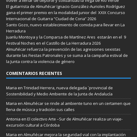
volver a llenar de deporte y solidaridad la Vega de Río Verde
El guitarrista de Almuñécar Ignacio González-Aurioles Rodríguez
gana el primer premio en la modalidad junior del XXIX Concurso
Internacional de Guitarra “Ciudad de Coria” 2026
Santo Gozo, nuevo establecimiento de comida para llevar en La
Herradura
Juanlu Montoya y la Comparsa de Martínez Ares estarán en el 9
Festival Noches en el Castillo de La Herradura 2026
Almuñécar refuerza la prevención de las agresiones sexistas
durante las Fiestas Patronales y se suma a la campaña estival de
la Junta contra la violencia de género
COMENTARIOS RECIENTES
Maria
en
Trinidad Herrera, nueva delegada `provincial de
Sostenibilidad y Medio Ambiente de la Junta de Andalucía
Maria
en
Almuñécar se rinde al ambiente tuno en un certamen que
llena de música y tradición sus calles
Antonia
en
El colectivo Arte –Sur de Almuñécar realiza un viaje-
excursión cultural a Córdoba
Maria
en
Almuñécar mejora la seguridad vial con la implantación