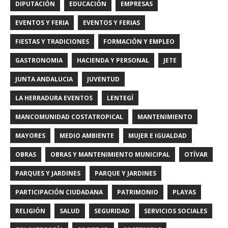
DIPUTACIÓN
EDUCACIÓN
EMPRESAS
EVENTOS Y FERIA
EVENTOS Y FERIAS
FIESTAS Y TRADICIONES
FORMACIÓN Y EMPLEO
GASTRONOMIA
HACIENDA Y PERSONAL
JETE
JUNTA ANDALUCIA
JUVENTUD
LA HERRADURA EVENTOS
LENTEGÍ
MANCOMUNIDAD COSTATROPICAL
MANTENIMIENTO
MAYORES
MEDIO AMBIENTE
MUJER E IGUALDAD
OBRAS
OBRAS Y MANTENIMIENTO MUNICIPAL
OTÍVAR
PARQUES Y JARDINES
PARQUE Y JARDINES
PARTICIPACIÓN CIUDADANA
PATRIMONIO
PLAYAS
RELIGIÓN
SALUD
SEGURIDAD
SERVICIOS SOCIALES