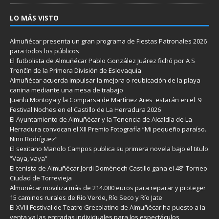
LO MÁS VISTO
Almuñécar presenta un gran programa de Fiestas Patronales 2026
para todos los públicos
El futbolista de Almuñécar Pablo González Juárez fichó por A S
Trenčín de la Primera División de Eslovaquia
Almuñécar acuerda impulsar la mejora o reubicación de la playa
canina mediante una mesa de trabajo
Juanlu Montoya y la Comparsa de Martínez Ares estarán en el 9
Festival Noches en el Castillo de La Herradura 2026
El Ayuntamiento de Almuñécar y la Tenencia de Alcaldía de La
Herradura convocan el XII Premio Fotografía “Mi pequeño paraíso.
Nino Rodríguez”
El sexitano Manolo Campos publica su primera novela bajo el titulo
“Vaya, vaya”
El tenista de Almuñécar Jordi Domènech Castillo gana el 48º Torneo
Ciudad de Torrevieja
Almuñécar moviliza más de 214.000 euros para reparar y proteger
15 caminos rurales de Río Verde, Río Seco y Río Jate
El XVIII Festival de Teatro Grecolatino de Almuñécar ha puesto a la
venta ya las entradas individuales para los espectáculos