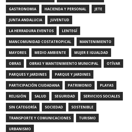
GASTRONOMIA
HACIENDA Y PERSONAL
JETE
JUNTA ANDALUCIA
JUVENTUD
LA HERRADURA EVENTOS
LENTEGÍ
MANCOMUNIDAD COSTATROPICAL
MANTENIMIENTO
MAYORES
MEDIO AMBIENTE
MUJER E IGUALDAD
OBRAS
OBRAS Y MANTENIMIENTO MUNICIPAL
OTÍVAR
PARQUES Y JARDINES
PARQUE Y JARDINES
PARTICIPACIÓN CIUDADANA
PATRIMONIO
PLAYAS
RELIGIÓN
SALUD
SEGURIDAD
SERVICIOS SOCIALES
SIN CATEGORÍA
SOCIEDAD
SOSTENIBLE
TRANSPORTE Y COMUNICACIONES
TURISMO
URBANISMO