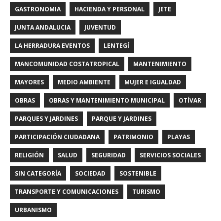
GASTRONOMIA
HACIENDA Y PERSONAL
JETE
JUNTA ANDALUCIA
JUVENTUD
LA HERRADURA EVENTOS
LENTEGÍ
MANCOMUNIDAD COSTATROPICAL
MANTENIMIENTO
MAYORES
MEDIO AMBIENTE
MUJER E IGUALDAD
OBRAS
OBRAS Y MANTENIMIENTO MUNICIPAL
OTÍVAR
PARQUES Y JARDINES
PARQUE Y JARDINES
PARTICIPACIÓN CIUDADANA
PATRIMONIO
PLAYAS
RELIGIÓN
SALUD
SEGURIDAD
SERVICIOS SOCIALES
SIN CATEGORÍA
SOCIEDAD
SOSTENIBLE
TRANSPORTE Y COMUNICACIONES
TURISMO
URBANISMO