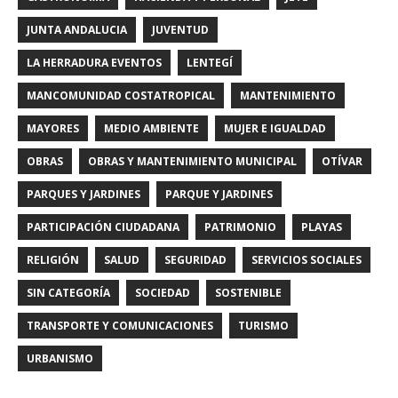
JUNTA ANDALUCIA
JUVENTUD
LA HERRADURA EVENTOS
LENTEGÍ
MANCOMUNIDAD COSTATROPICAL
MANTENIMIENTO
MAYORES
MEDIO AMBIENTE
MUJER E IGUALDAD
OBRAS
OBRAS Y MANTENIMIENTO MUNICIPAL
OTÍVAR
PARQUES Y JARDINES
PARQUE Y JARDINES
PARTICIPACIÓN CIUDADANA
PATRIMONIO
PLAYAS
RELIGIÓN
SALUD
SEGURIDAD
SERVICIOS SOCIALES
SIN CATEGORÍA
SOCIEDAD
SOSTENIBLE
TRANSPORTE Y COMUNICACIONES
TURISMO
URBANISMO