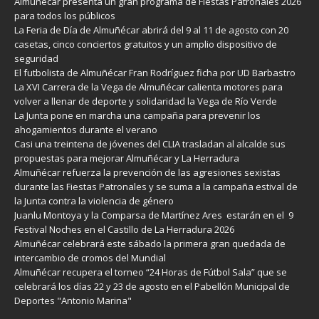
Almuñécar presenta un gran programa de Fiestas Patronales 2026
para todos los públicos
La Feria de Día de Almuñécar abrirá del 9 al 11 de agosto con 20
casetas, cinco conciertos gratuitos y un amplio dispositivo de
seguridad
El futbolista de Almuñécar Fran Rodríguez ficha por UD Barbastro
La XVI Carrera de la Vega de Almuñécar calienta motores para
volver a llenar de deporte y solidaridad la Vega de Río Verde
La Junta pone en marcha una campaña para prevenir los
ahogamientos durante el verano
Casi una treintena de jóvenes del CLIA trasladan al alcalde sus
propuestas para mejorar Almuñécar y La Herradura
Almuñécar refuerza la prevención de las agresiones sexistas
durante las Fiestas Patronales y se suma a la campaña estival de
la Junta contra la violencia de género
Juanlu Montoya y la Comparsa de Martínez Ares estarán en el 9
Festival Noches en el Castillo de La Herradura 2026
Almuñécar celebrará este sábado la primera gran quedada de
intercambio de cromos del Mundial
Almuñécar recupera el torneo “24 Horas de Fútbol Sala” que se
celebrará los días 22 y 23 de agosto en el Pabellón Municipal de
Deportes "Antonio Marina"