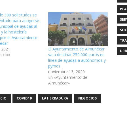
PLA
de 380 solicitudes se
SER
entado para acogerse
unicipal de ayudas al
SOC
y la hostelería
 por el Ayuntamiento
TRA
écar
 2021
El Ayuntamiento de Almuñécar
URB
rcio»
va a destinar 250.000 euros en
línea de ayudas a autónomos y
pymes
noviembre 13, 2020
En «Ayuntamiento de
Almuñécar»
CIO
COVID19
LA HERRADURA
NEGOCIOS