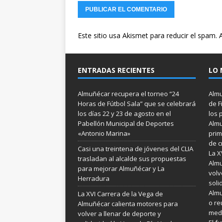
Este sitio usa Akismet para reducir el spam.
ENTRADAS RECIENTES
LO 
Almuñécar recupera el torneo “24
Almu
Horas de Fútbol Sala” que se celebrará
de F
los días 22 y 23 de agosto en el
los 
Pabellón Municipal de Deportes
Almu
«Antonio Marina»
prim
de c
Casi una treintena de jóvenes del CLIA
La X
trasladan al alcalde sus propuestas
Almu
para mejorar Almuñécar y La
volv
Herradura
soli
Almu
La XVI Carrera de la Vega de
o re
Almuñécar calienta motores para
medi
volver a llenar de deporte y