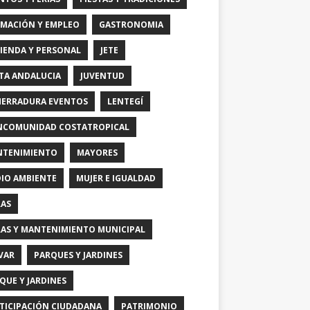
MACIÓN Y EMPLEO
GASTRONOMIA
IENDA Y PERSONAL
JETE
TA ANDALUCIA
JUVENTUD
HERRADURA EVENTOS
LENTEGÍ
COMUNIDAD COSTATROPICAL
TENIMIENTO
MAYORES
IO AMBIENTE
MUJER E IGUALDAD
AS
AS Y MANTENIMIENTO MUNICIPAL
VAR
PARQUES Y JARDINES
QUE Y JARDINES
TICIPACIÓN CIUDADANA
PATRIMONIO