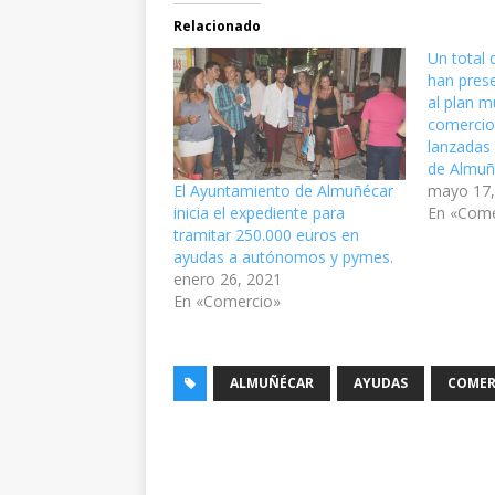
Relacionado
Un total 
han pres
al plan m
comercio 
lanzadas
de Almuñ
mayo 17,
El Ayuntamiento de Almuñécar
En «Come
inicia el expediente para
tramitar 250.000 euros en
ayudas a autónomos y pymes.
enero 26, 2021
En «Comercio»
ALMUÑÉCAR
AYUDAS
COMER