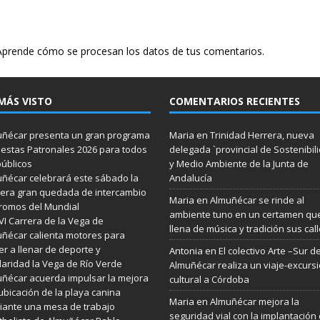
Aprende cómo se procesan los datos de tus comentarios.
MÁS VISTO
COMENTARIOS RECIENTES
ñécar presenta un gran programa
Maria
en
Trinidad Herrera, nueva
iestas Patronales 2026 para todos
delegada `provincial de Sostenibil
públicos
y Medio Ambiente de la Junta de
ñécar celebrará este sábado la
Andalucía
era gran quedada de intercambio
Maria
en
Almuñécar se rinde al
romos del Mundial
ambiente tuno en un certamen qu
VI Carrera de la Vega de
llena de música y tradición sus cal
ñécar calienta motores para
er a llenar de deporte y
Antonia
en
El colectivo Arte –Sur d
daridad la Vega de Río Verde
Almuñécar realiza un viaje-excurs
ñécar acuerda impulsar la mejora
cultural a Córdoba
ubicación de la playa canina
Maria
en
Almuñécar mejora la
ante una mesa de trabajo
seguridad vial con la implantación