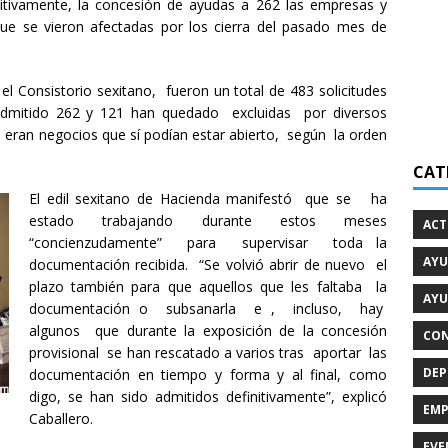
initivamente, la concesión de ayudas a 262 las empresas y
e se vieron afectadas por los cierra del pasado mes de
el Consistorio sexitano, fueron un total de 483 solicitudes
dmitido 262 y 121 han quedado excluidas por diversos
 eran negocios que sí podían estar abierto, según la orden
CAT
El edil sexitano de Hacienda manifestó que se ha
estado trabajando durante estos meses
ACT
“concienzudamente” para supervisar toda la
AYU
documentación recibida. “Se volvió abrir de nuevo el
plazo también para que aquellos que les faltaba la
AYU
documentación o subsanarla e , incluso, hay
algunos que durante la exposición de la concesión
CON
provisional se han rescatado a varios tras aportar las
DEP
documentación en tiempo y forma y al final, como
digo, se han sido admitidos definitivamente”, explicó
EMP
Caballero.
EVE