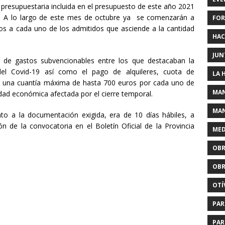
 presupuestaria incluida en el presupuesto de este año 2021
A lo largo de este mes de octubre ya se comenzarán a
FOR
os a cada uno de los admitidos que asciende a la cantidad
HAC
JUN
 de gastos subvencionables entre los que destacaban la
 del Covid-19 así como el pago de alquileres, cuota de
LA 
r una cuantía máxima de hasta 700 euros por cada uno de
MAN
ividad económica afectada por el cierre temporal.
MAN
unto a la documentación exigida, era de 10 días hábiles, a
ón de la convocatoria en el Boletín Oficial de la Provincia
MED
OBR
OBR
OTÍ
PAR
PAR