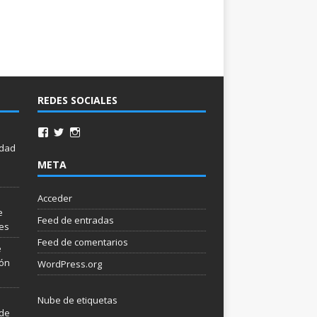
REDES SOCIALES
idad
META
Acceder
e
Feed de entradas
les
Feed de comentarios
e
ión
WordPress.org
Nube de etiquetas
 de