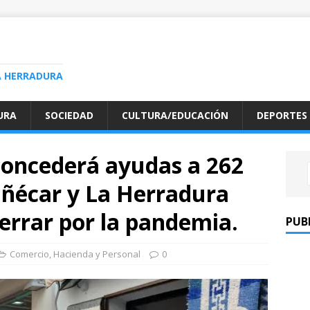
A HERRADURA
URA
SOCIEDAD
CULTURA/EDUCACIÓN
DEPORTES
oncederá ayudas a 262
ñécar y La Herradura
errar por la pandemia.
PUB
Comercio
,
Hacienda y Personal
0