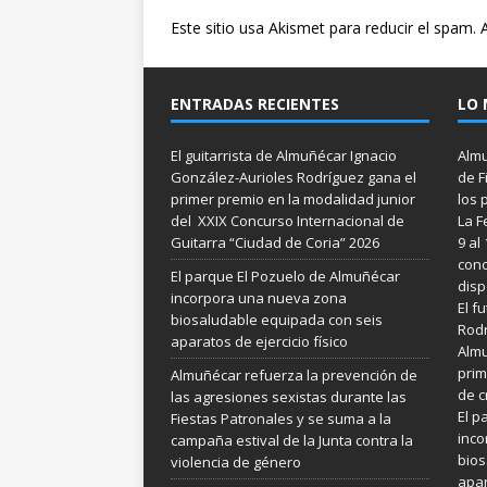
Este sitio usa Akismet para reducir el spam.
ENTRADAS RECIENTES
LO 
El guitarrista de Almuñécar Ignacio
Almu
González-Aurioles Rodríguez gana el
de F
primer premio en la modalidad junior
los 
del XXIX Concurso Internacional de
La F
Guitarra “Ciudad de Coria” 2026
9 al
conc
El parque El Pozuelo de Almuñécar
disp
incorpora una nueva zona
El f
biosaludable equipada con seis
Rodr
aparatos de ejercicio físico
Almu
prim
Almuñécar refuerza la prevención de
de c
las agresiones sexistas durante las
El p
Fiestas Patronales y se suma a la
inco
campaña estival de la Junta contra la
bios
violencia de género
apar