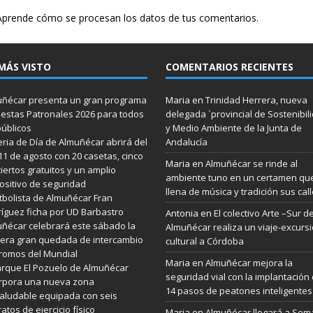
Aprende cómo se procesan los datos de tus comentarios.
MÁS VISTO
COMENTARIOS RECIENTES
ñécar presenta un gran programa
Maria
en
Trinidad Herrera, nueva
iestas Patronales 2026 para todos
delegada `provincial de Sostenibil
públicos
y Medio Ambiente de la Junta de
eria de Día de Almuñécar abrirá del
Andalucía
 11 de agosto con 20 casetas, cinco
Maria
en
Almuñécar se rinde al
iertos gratuitos y un amplio
ambiente tuno en un certamen qu
ositivo de seguridad
llena de música y tradición sus cal
utbolista de Almuñécar Fran
íguez ficha por UD Barbastro
Antonia
en
El colectivo Arte –Sur d
ñécar celebrará este sábado la
Almuñécar realiza un viaje-excurs
era gran quedada de intercambio
cultural a Córdoba
romos del Mundial
Maria
en
Almuñécar mejora la
arque El Pozuelo de Almuñécar
seguridad vial con la implantación
rpora una nueva zona
14 pasos de peatones inteligentes
aludable equipada con seis
atos de ejercicio físico
Maria
en
Almuñécar llegará a Se