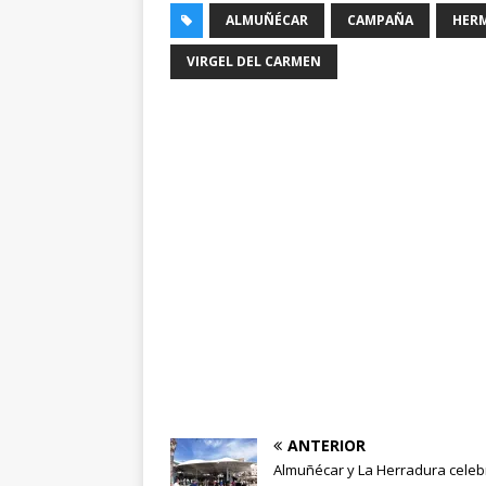
ALMUÑÉCAR
CAMPAÑA
HER
VIRGEL DEL CARMEN
ANTERIOR
Almuñécar y La Herradura cele