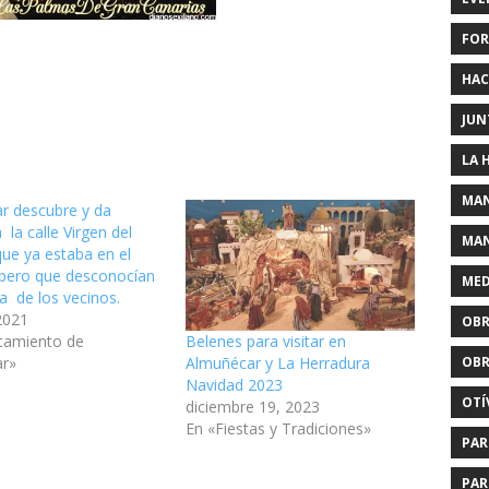
FOR
HAC
JUN
LA 
MAN
r descubre y da
la calle Virgen del
MAN
ue ya estaba en el
o pero que desconocían
MED
a de los vecinos.
 2021
OBR
tamiento de
Belenes para visitar en
OBR
ar»
Almuñécar y La Herradura
Navidad 2023
OTÍ
diciembre 19, 2023
En «Fiestas y Tradiciones»
PAR
PAR