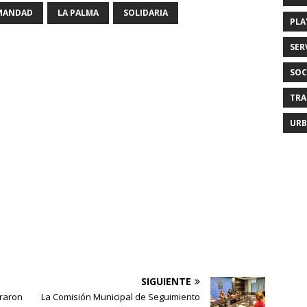
MANDAD
LA PALMA
SOLIDARIA
PLA
SER
SOC
TRA
URB
SIGUIENTE
braron
La Comisión Municipal de Seguimiento