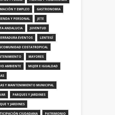
MACIÓN Y EMPLEO
GASTRONOMIA
IENDA Y PERSONAL
JETE
TA ANDALUCIA
JUVENTUD
HERRADURA EVENTOS
LENTEGÍ
COMUNIDAD COSTATROPICAL
TENIMIENTO
MAYORES
IO AMBIENTE
MUJER E IGUALDAD
AS
AS Y MANTENIMIENTO MUNICIPAL
VAR
PARQUES Y JARDINES
QUE Y JARDINES
TICIPACIÓN CIUDADANA
PATRIMONIO