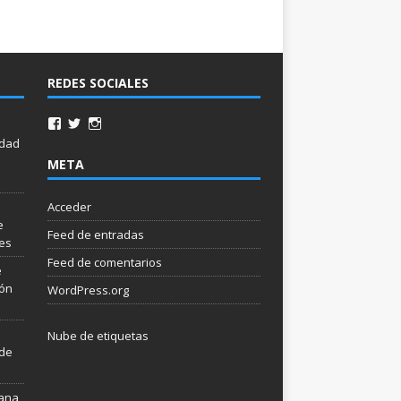
REDES SOCIALES
idad
META
Acceder
e
Feed de entradas
les
Feed de comentarios
e
ión
WordPress.org
Nube de etiquetas
 de
mana