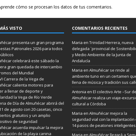
Aprende cómo se procesan los datos de tus comentarios.
MÁS VISTO
COMENTARIOS RECIENTES
ñécar presenta un gran programa
Maria
en
Trinidad Herrera, nueva
iestas Patronales 2026 para todos
delegada `provincial de Sostenibil
públicos
y Medio Ambiente de la Junta de
ñécar celebrará este sábado la
Andalucía
era gran quedada de intercambio
Maria
en
Almuñécar se rinde al
romos del Mundial
ambiente tuno en un certamen qu
VI Carrera de la Vega de
llena de música y tradición sus cal
ñécar calienta motores para
er a llenar de deporte y
Antonia
en
El colectivo Arte –Sur d
daridad la Vega de Río Verde
Almuñécar realiza un viaje-excurs
eria de Día de Almuñécar abrirá del
cultural a Córdoba
 11 de agosto con 20 casetas, cinco
Maria
en
Almuñécar mejora la
iertos gratuitos y un amplio
seguridad vial con la implantación
ositivo de seguridad
14 pasos de peatones inteligentes
ñécar acuerda impulsar la mejora
ubicación de la playa canina
Maria
en
Almuñécar llegará a Se