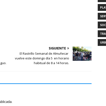
PLA
SER
SOC
TRA
URB
SIGUIENTE
s
El Rastrillo Semanal de Almuñecar
vuelve este domingo día 5 en horario
iguo.
habitual de 8 a 14 horas.
ublicada.