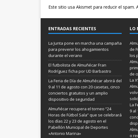
Este sitio usa Akismet para reducir el spam.
ENTRADAS RECIENTES
LO 
La Junta pone en marcha una campaña
Almu
para prevenir los ahogamientos
de F
durante el verano
los 
Almu
El futbolista de Almuñécar Fran
prim
Rodríguez ficha por UD Barbastro
de c
La X
La Feria de Día de Almuñécar abrirá del
Almu
9 al 11 de agosto con 20 casetas, cinco
volv
conciertos gratuitos y un amplio
soli
dispositivo de seguridad
La F
Almuñécar recupera el torneo “24
9 al
Horas de Fútbol Sala” que se celebrará
conc
los días 22 y 23 de agosto en el
disp
Pabellón Municipal de Deportes
Almu
«Antonio Marina»
o re