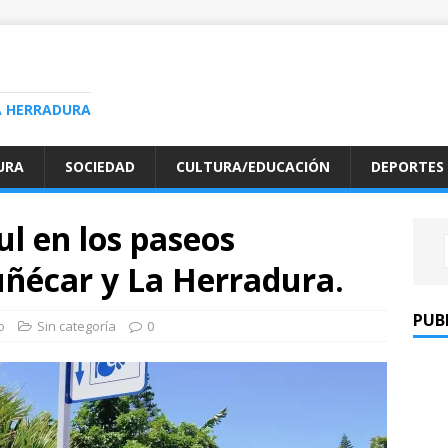
A HERRADURA
URA
SOCIEDAD
CULTURA/EDUCACIÓN
DEPORTES
ul en los paseos
ñécar y La Herradura.
PUB
o
Sin categoría
0