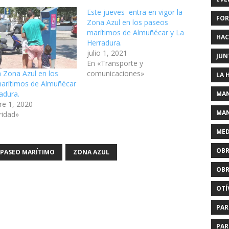
Este jueves entra en vigor la
FOR
Zona Azul en los paseos
marítimos de Almuñécar y La
HAC
Herradura.
julio 1, 2021
JUN
En «Transporte y
comunicaciones»
la Zona Azul en los
LA 
arítimos de Almuñécar
adura.
MAN
re 1, 2020
MAN
ridad»
MED
OBR
PASEO MARÍTIMO
ZONA AZUL
OBR
OTÍ
PAR
PAR