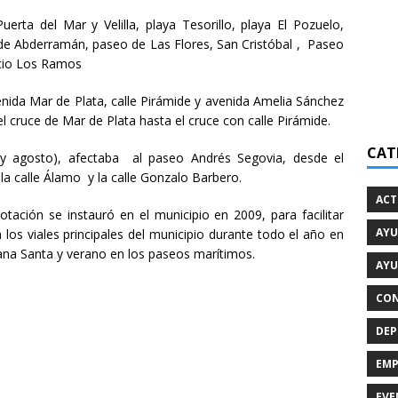
erta del Mar y Velilla, playa Tesorillo, playa El Pozuelo,
 de Abderramán, paseo de Las Flores, San Cristóbal , Paseo
icio Los Ramos
enida Mar de Plata, calle Pirámide y avenida Amelia Sánchez
 cruce de Mar de Plata hasta el cruce con calle Pirámide.
CAT
o y agosto), afectaba al paseo Andrés Segovia, desde el
a calle Álamo y la calle Gonzalo Barbero.
ACT
tación se instauró en el municipio en 2009, para facilitar
AYU
 los viales principales del municipio durante todo el año en
na Santa y verano en los paseos marítimos.
AYU
CON
DEP
EMP
EVE