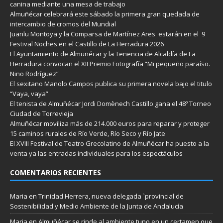
canina mediante una mesa de trabajo
Almuñécar celebrará este sábado la primera gran quedada de
intercambio de cromos del Mundial
Juanlu Montoya y la Comparsa de Martínez Ares estarán en el 9
Festival Noches en el Castillo de La Herradura 2026
El Ayuntamiento de Almuñécar y la Tenencia de Alcaldía de La
Herradura convocan el XII Premio Fotografía “Mi pequeño paraíso.
Nino Rodríguez”
El sexitano Manolo Campos publica su primera novela bajo el titulo
“Vaya, vaya”
El tenista de Almuñécar Jordi Domènech Castillo gana el 48º Torneo
Ciudad de Torrevieja
Almuñécar moviliza más de 214.000 euros para reparar y proteger
15 caminos rurales de Río Verde, Río Seco y Río Jate
El XVIII Festival de Teatro Grecolatino de Almuñécar ha puesto a la
venta ya las entradas individuales para los espectáculos
COMENTARIOS RECIENTES
Maria
en
Trinidad Herrera, nueva delegada `provincial de
Sostenibilidad y Medio Ambiente de la Junta de Andalucía
Maria
en
Almuñécar se rinde al ambiente tuno en un certamen que