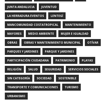
JUNTA ANDALUCIA
JUVENTUD
LA HERRADURA EVENTOS
LENTEGÍ
MANCOMUNIDAD COSTATROPICAL
MANTENIMIENTO
MAYORES
MEDIO AMBIENTE
MUJER E IGUALDAD
OBRAS
OBRAS Y MANTENIMIENTO MUNICIPAL
OTÍVAR
PARQUES Y JARDINES
PARQUE Y JARDINES
PARTICIPACIÓN CIUDADANA
PATRIMONIO
PLAYAS
RELIGIÓN
SALUD
SEGURIDAD
SERVICIOS SOCIALES
SIN CATEGORÍA
SOCIEDAD
SOSTENIBLE
TRANSPORTE Y COMUNICACIONES
TURISMO
URBANISMO