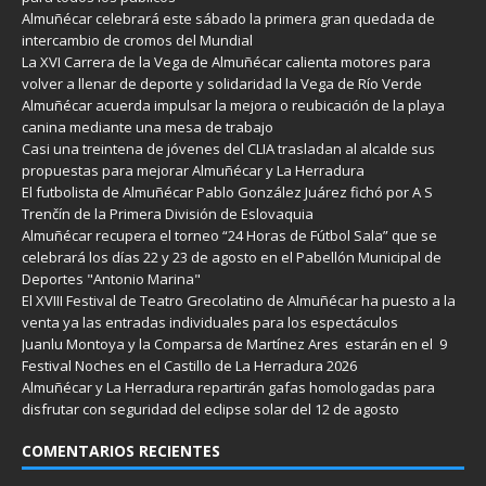
Almuñécar celebrará este sábado la primera gran quedada de
intercambio de cromos del Mundial
La XVI Carrera de la Vega de Almuñécar calienta motores para
volver a llenar de deporte y solidaridad la Vega de Río Verde
Almuñécar acuerda impulsar la mejora o reubicación de la playa
canina mediante una mesa de trabajo
Casi una treintena de jóvenes del CLIA trasladan al alcalde sus
propuestas para mejorar Almuñécar y La Herradura
El futbolista de Almuñécar Pablo González Juárez fichó por A S
Trenčín de la Primera División de Eslovaquia
Almuñécar recupera el torneo “24 Horas de Fútbol Sala” que se
celebrará los días 22 y 23 de agosto en el Pabellón Municipal de
Deportes "Antonio Marina"
El XVIII Festival de Teatro Grecolatino de Almuñécar ha puesto a la
venta ya las entradas individuales para los espectáculos
Juanlu Montoya y la Comparsa de Martínez Ares estarán en el 9
Festival Noches en el Castillo de La Herradura 2026
Almuñécar y La Herradura repartirán gafas homologadas para
disfrutar con seguridad del eclipse solar del 12 de agosto
COMENTARIOS RECIENTES