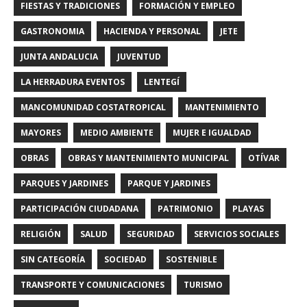
FIESTAS Y TRADICIONES
FORMACIÓN Y EMPLEO
GASTRONOMIA
HACIENDA Y PERSONAL
JETE
JUNTA ANDALUCIA
JUVENTUD
LA HERRADURA EVENTOS
LENTEGÍ
MANCOMUNIDAD COSTATROPICAL
MANTENIMIENTO
MAYORES
MEDIO AMBIENTE
MUJER E IGUALDAD
OBRAS
OBRAS Y MANTENIMIENTO MUNICIPAL
OTÍVAR
PARQUES Y JARDINES
PARQUE Y JARDINES
PARTICIPACIÓN CIUDADANA
PATRIMONIO
PLAYAS
RELIGIÓN
SALUD
SEGURIDAD
SERVICIOS SOCIALES
SIN CATEGORÍA
SOCIEDAD
SOSTENIBLE
TRANSPORTE Y COMUNICACIONES
TURISMO