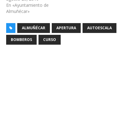
En «Ayuntamiento de
Almuñécar»
ALMUÑÉCAR
APERTURA
AUTOESCALA
BOMBEROS
CURSO