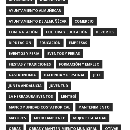
AYUNTAMIENTO ALMUÑECAR
AYUNTAMIENTO DE ALMUÑÉCAR
COMERCIO
CONTRATACIÓN
CULTURA Y EDUCACIÓN
DEPORTES
DIPUTACIÓN
EDUCACIÓN
EMPRESAS
EVENTOS Y FERIA
EVENTOS Y FERIAS
FIESTAS Y TRADICIONES
FORMACIÓN Y EMPLEO
GASTRONOMIA
HACIENDA Y PERSONAL
JETE
JUNTA ANDALUCIA
JUVENTUD
LA HERRADURA EVENTOS
LENTEGÍ
MANCOMUNIDAD COSTATROPICAL
MANTENIMIENTO
MAYORES
MEDIO AMBIENTE
MUJER E IGUALDAD
OBRAS
OBRAS Y MANTENIMIENTO MUNICIPAL
OTÍVAR