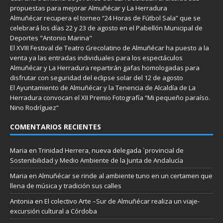
propuestas para mejorar Almuñécar y La Herradura
Almuñécar recupera el torneo “24 Horas de Fútbol Sala” que se
celebrará los días 22 y 23 de agosto en el Pabellón Municipal de
Deportes "Antonio Marina"
El XVIII Festival de Teatro Grecolatino de Almuñécar ha puesto a la
venta ya las entradas individuales para los espectáculos
Almuñécar y La Herradura repartirán gafas homologadas para
disfrutar con seguridad del eclipse solar del 12 de agosto
El Ayuntamiento de Almuñécar y la Tenencia de Alcaldía de La
Herradura convocan el XII Premio Fotografía “Mi pequeño paraíso.
Nino Rodríguez”
COMENTARIOS RECIENTES
Maria
en
Trinidad Herrera, nueva delegada `provincial de
Sostenibilidad y Medio Ambiente de la Junta de Andalucía
Maria
en
Almuñécar se rinde al ambiente tuno en un certamen que
llena de música y tradición sus calles
Antonia
en
El colectivo Arte –Sur de Almuñécar realiza un viaje-
excursión cultural a Córdoba