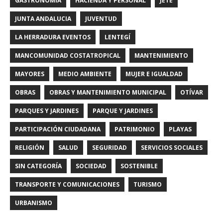
GASTRONOMIA
HACIENDA Y PERSONAL
JETE
JUNTA ANDALUCIA
JUVENTUD
LA HERRADURA EVENTOS
LENTEGÍ
MANCOMUNIDAD COSTATROPICAL
MANTENIMIENTO
MAYORES
MEDIO AMBIENTE
MUJER E IGUALDAD
OBRAS
OBRAS Y MANTENIMIENTO MUNICIPAL
OTÍVAR
PARQUES Y JARDINES
PARQUE Y JARDINES
PARTICIPACIÓN CIUDADANA
PATRIMONIO
PLAYAS
RELIGIÓN
SALUD
SEGURIDAD
SERVICIOS SOCIALES
SIN CATEGORÍA
SOCIEDAD
SOSTENIBLE
TRANSPORTE Y COMUNICACIONES
TURISMO
URBANISMO