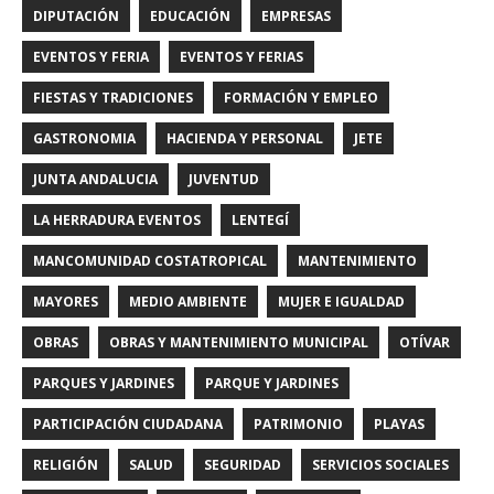
DIPUTACIÓN
EDUCACIÓN
EMPRESAS
EVENTOS Y FERIA
EVENTOS Y FERIAS
FIESTAS Y TRADICIONES
FORMACIÓN Y EMPLEO
GASTRONOMIA
HACIENDA Y PERSONAL
JETE
JUNTA ANDALUCIA
JUVENTUD
LA HERRADURA EVENTOS
LENTEGÍ
MANCOMUNIDAD COSTATROPICAL
MANTENIMIENTO
MAYORES
MEDIO AMBIENTE
MUJER E IGUALDAD
OBRAS
OBRAS Y MANTENIMIENTO MUNICIPAL
OTÍVAR
PARQUES Y JARDINES
PARQUE Y JARDINES
PARTICIPACIÓN CIUDADANA
PATRIMONIO
PLAYAS
RELIGIÓN
SALUD
SEGURIDAD
SERVICIOS SOCIALES